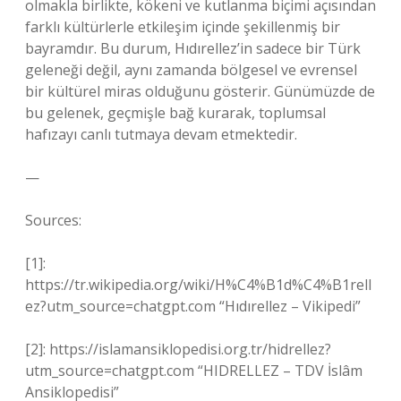
olmakla birlikte, kökeni ve kutlanma biçimi açısından
farklı kültürlerle etkileşim içinde şekillenmiş bir
bayramdır. Bu durum, Hıdırellez’in sadece bir Türk
geleneği değil, aynı zamanda bölgesel ve evrensel
bir kültürel miras olduğunu gösterir. Günümüzde de
bu gelenek, geçmişle bağ kurarak, toplumsal
hafızayı canlı tutmaya devam etmektedir.
—
Sources:
[1]:
https://tr.wikipedia.org/wiki/H%C4%B1d%C4%B1rell
ez?utm_source=chatgpt.com “Hıdırellez – Vikipedi”
[2]: https://islamansiklopedisi.org.tr/hidrellez?
utm_source=chatgpt.com “HIDRELLEZ – TDV İslâm
Ansiklopedisi”