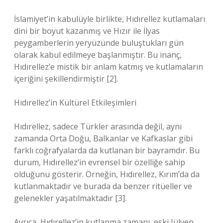
İslamiyet’in kabulüyle birlikte, Hıdırellez kutlamaları
dini bir boyut kazanmış ve Hızır ile İlyas
peygamberlerin yeryüzünde buluştukları gün
olarak kabul edilmeye başlanmıştır. Bu inanç,
Hıdırellez’e mistik bir anlam katmış ve kutlamaların
içeriğini şekillendirmiştir [2].
Hıdırellez’in Kültürel Etkileşimleri
Hıdırellez, sadece Türkler arasında değil, aynı
zamanda Orta Doğu, Balkanlar ve Kafkaslar gibi
farklı coğrafyalarda da kutlanan bir bayramdır. Bu
durum, Hıdırellez’in evrensel bir özelliğe sahip
olduğunu gösterir. Örneğin, Hıdırellez, Kırım’da da
kutlanmaktadır ve burada da benzer ritüeller ve
gelenekler yaşatılmaktadır [3].
Ayrıca, Hıdırellez’in kutlanma zamanı, eski Jülyen