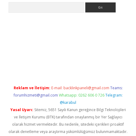
Arama
z/
betci.co
betci giriş
betci.online
hiltonbetgir.online
Reklam ve İletişim:
E-mail:
backlinkpaneli@gmail.com
Teams:
forumhizmeti@gmail.com
Whatsapp: 0262 606 0 726
Telegram:
@karabul
Yasal Uyarı:
Sitemiz, 5651 Sayılı Kanun gereğince Bilgi Teknolojileri
ve İletişim Kurumu (BTK) tarafından onaylanmış bir Yer Sağlayıcı
olarak hizmet vermektedir. Bu nedenle, sitedeki içerikleri proaktif
olarak denetleme veya araştırma yükümlülüğümüz bulunmamaktadır.