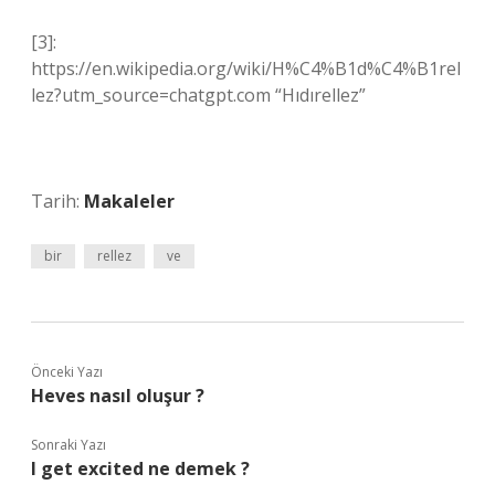
[3]:
https://en.wikipedia.org/wiki/H%C4%B1d%C4%B1rel
lez?utm_source=chatgpt.com “Hıdırellez”
Tarih:
Makaleler
bir
rellez
ve
Önceki Yazı
Heves nasıl oluşur ?
Sonraki Yazı
I get excited ne demek ?