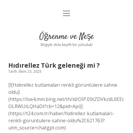
menüyü
Anasayfa
aç
Gizlilik Politikası
Öğrenme ve Neşe
Yasal Uyarı
Bilgiyle dolu keyifli bir yolculuk!
Hakkımızda
Hıdırellez Türk geleneği mi ?
Tarih: Ekim 23, 2025
[![Hıdırellez kutlamaları renkli görüntülere sahne
oldu]
(https://tse4.mm.bing.net/th/id/OIP.E0tZDVkzdL6EEc
OLRWUiLQHaDt?cb=12&pid=Api)]
(https://t24.com.tr/haber/hidirellez-kutlamalari-
renkli-goruntulere-sahne-oldu%2C621763?
utm_source=chatgpt.com)