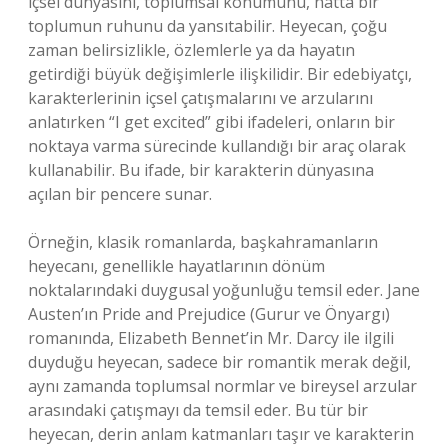
içsel dünyasını, toplumsal konumunu, hatta bir
toplumun ruhunu da yansıtabilir. Heyecan, çoğu
zaman belirsizlikle, özlemlerle ya da hayatın
getirdiği büyük değişimlerle ilişkilidir. Bir edebiyatçı,
karakterlerinin içsel çatışmalarını ve arzularını
anlatırken “I get excited” gibi ifadeleri, onların bir
noktaya varma sürecinde kullandığı bir araç olarak
kullanabilir. Bu ifade, bir karakterin dünyasına
açılan bir pencere sunar.
Örneğin, klasik romanlarda, başkahramanların
heyecanı, genellikle hayatlarının dönüm
noktalarındaki duygusal yoğunluğu temsil eder. Jane
Austen’ın Pride and Prejudice (Gurur ve Önyargı)
romanında, Elizabeth Bennet’in Mr. Darcy ile ilgili
duyduğu heyecan, sadece bir romantik merak değil,
aynı zamanda toplumsal normlar ve bireysel arzular
arasındaki çatışmayı da temsil eder. Bu tür bir
heyecan, derin anlam katmanları taşır ve karakterin