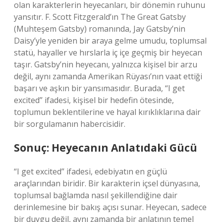
olan karakterlerin heyecanları, bir dönemin ruhunu
yansıtır. F. Scott Fitzgerald’ın The Great Gatsby
(Muhteşem Gatsby) romanında, Jay Gatsby’nin
Daisy’yle yeniden bir araya gelme umudu, toplumsal
statü, hayaller ve hırslarla iç içe geçmiş bir heyecan
taşır. Gatsby’nin heyecanı, yalnızca kişisel bir arzu
değil, aynı zamanda Amerikan Rüyası’nın vaat ettiği
başarı ve aşkın bir yansımasıdır. Burada, “I get
excited” ifadesi, kişisel bir hedefin ötesinde,
toplumun beklentilerine ve hayal kırıklıklarına dair
bir sorgulamanın habercisidir.
Sonuç: Heyecanın Anlatıdaki Gücü
“I get excited” ifadesi, edebiyatın en güçlü
araçlarından biridir. Bir karakterin içsel dünyasına,
toplumsal bağlamda nasıl şekillendiğine dair
derinlemesine bir bakış açısı sunar. Heyecan, sadece
bir duygu değil, aynı zamanda bir anlatının temel