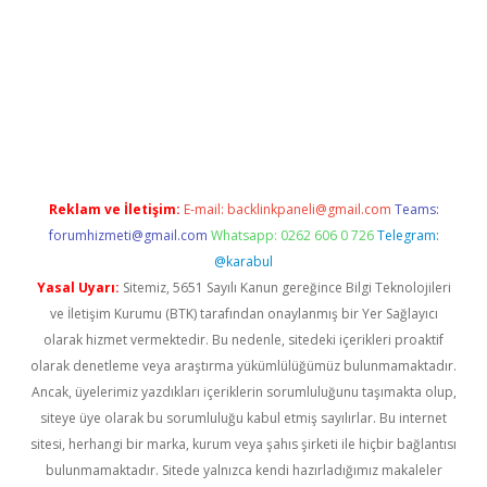
.xyz/
betci.co
betci giriş
betci.online
hiltonbetgir.online
Reklam ve İletişim:
E-mail:
backlinkpaneli@gmail.com
Teams:
forumhizmeti@gmail.com
Whatsapp: 0262 606 0 726
Telegram:
@karabul
Yasal Uyarı:
Sitemiz, 5651 Sayılı Kanun gereğince Bilgi Teknolojileri
ve İletişim Kurumu (BTK) tarafından onaylanmış bir Yer Sağlayıcı
olarak hizmet vermektedir. Bu nedenle, sitedeki içerikleri proaktif
olarak denetleme veya araştırma yükümlülüğümüz bulunmamaktadır.
Ancak, üyelerimiz yazdıkları içeriklerin sorumluluğunu taşımakta olup,
siteye üye olarak bu sorumluluğu kabul etmiş sayılırlar. Bu internet
sitesi, herhangi bir marka, kurum veya şahıs şirketi ile hiçbir bağlantısı
bulunmamaktadır. Sitede yalnızca kendi hazırladığımız makaleler