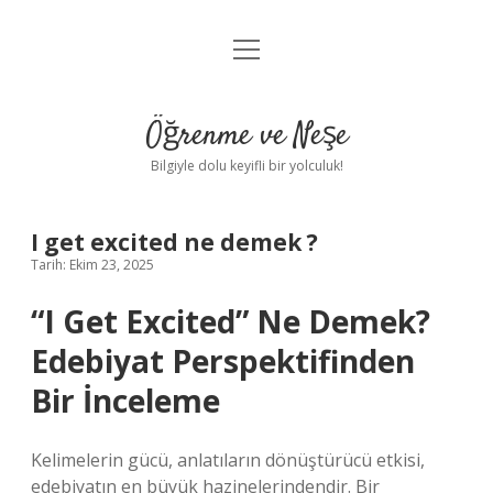
menüyü
Anasayfa
aç
Gizlilik Politikası
Öğrenme ve Neşe
Yasal Uyarı
Bilgiyle dolu keyifli bir yolculuk!
Hakkımızda
I get excited ne demek ?
Tarih: Ekim 23, 2025
“I Get Excited” Ne Demek?
Edebiyat Perspektifinden
Bir İnceleme
Kelimelerin gücü, anlatıların dönüştürücü etkisi,
edebiyatın en büyük hazinelerindendir. Bir