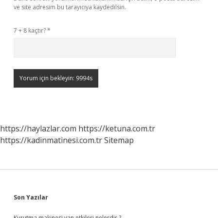
ve site adresim bu tarayıcıya kaydedilsin.
7 + 8 kaçtır?
*
https://haylazlar.com
https://ketuna.com.tr
https://kadinmatinesi.com.tr
Sitemap
Sidebar
Son Yazılar
Kurutma makinesi yan etkileri nelerdir ?