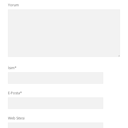
Yorum
İsim*
E-Posta*
Web Sitesi