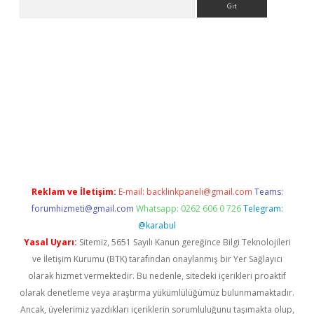
z/
betci.co
betci giriş
betci.online
hiltonbetgir.online
Reklam ve İletişim:
E-mail:
backlinkpaneli@gmail.com
Teams:
forumhizmeti@gmail.com
Whatsapp: 0262 606 0 726
Telegram:
@karabul
Yasal Uyarı:
Sitemiz, 5651 Sayılı Kanun gereğince Bilgi Teknolojileri
ve İletişim Kurumu (BTK) tarafından onaylanmış bir Yer Sağlayıcı
olarak hizmet vermektedir. Bu nedenle, sitedeki içerikleri proaktif
olarak denetleme veya araştırma yükümlülüğümüz bulunmamaktadır.
Ancak, üyelerimiz yazdıkları içeriklerin sorumluluğunu taşımakta olup,