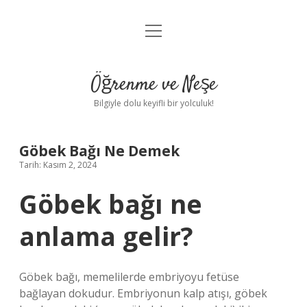
menüyü
Anasayfa
aç
Gizlilik Politikası
Öğrenme ve Neşe
Yasal Uyarı
Bilgiyle dolu keyifli bir yolculuk!
Hakkımızda
Göbek Bağı Ne Demek
Tarih: Kasım 2, 2024
Göbek bağı ne
anlama gelir?
Göbek bağı, memelilerde embriyoyu fetüse
bağlayan dokudur. Embriyonun kalp atışı, göbek