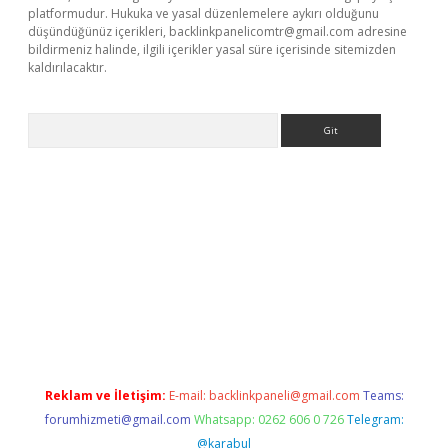
platformudur. Hukuka ve yasal düzenlemelere aykırı olduğunu
düşündüğünüz içerikleri,
backlinkpanelicomtr@gmail.com
adresine
bildirmeniz halinde, ilgili içerikler yasal süre içerisinde sitemizden
kaldırılacaktır.
Arama
/
betci.co
betci giriş
betci.online
hiltonbetgir.online
Reklam ve İletişim:
E-mail:
backlinkpaneli@gmail.com
Teams:
forumhizmeti@gmail.com
Whatsapp: 0262 606 0 726
Telegram:
@karabul