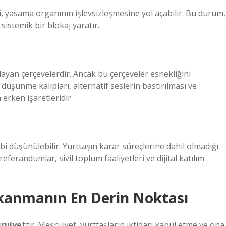
, yasama organının işlevsizleşmesine yol açabilir. Bu durum,
sistemik bir blokaj yaratır.
layan çerçevelerdir. Ancak bu çerçeveler esnekliğini
 düşünme kalıpları, alternatif seslerin bastırılması ve
erken işaretleridir.
ibi düşünülebilir. Yurttaşın karar süreçlerine dahil olmadığı
eferandumlar, sivil toplum faaliyetleri ve dijital katılım
Tıkanmanın En Derin Noktası
ruiyet
tir. Meşruiyet, yurttaşların iktidarı kabul etme ve ona