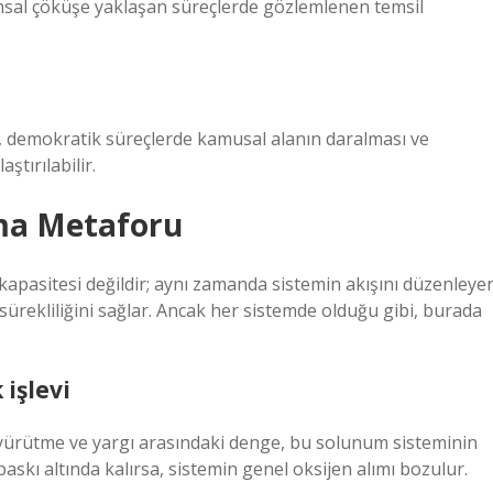
rumsal çöküşe yaklaşan süreçlerde gözlemlenen temsil
u, demokratik süreçlerde kamusal alanın daralması ve
ştırılabilir.
nma Metaforu
e kapasitesi değildir; aynı zamanda sistemin akışını düzenleye
sürekliliğini sağlar. Ancak her sistemde olduğu gibi, burada
işlevi
 yürütme ve yargı arasındaki denge, bu solunum sisteminin
baskı altında kalırsa, sistemin genel oksijen alımı bozulur.