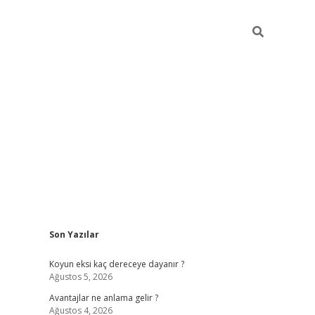
Sidebar
Son Yazılar
ilbet
betci
piabellacasino sitesi
https://www.betexper.xyz/
bet
Koyun eksi kaç dereceye dayanır ?
Ağustos 5, 2026
Avantajlar ne anlama gelir ?
Ağustos 4, 2026