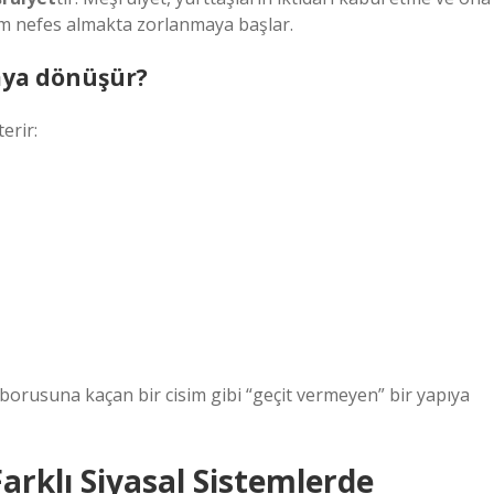
tem nefes almakta zorlanmaya başlar.
aya dönüşür?
erir:
k borusuna kaçan bir cisim gibi “geçit vermeyen” bir yapıya
Farklı Siyasal Sistemlerde