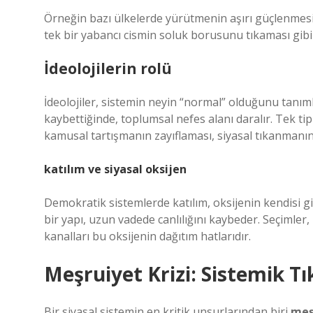
Örneğin bazı ülkelerde yürütmenin aşırı güçlenmesi
tek bir yabancı cismin soluk borusunu tıkaması gibi 
İdeolojilerin rolü
İdeolojiler, sistemin neyin “normal” olduğunu tanım
kaybettiğinde, toplumsal nefes alanı daralır. Tek tip
kamusal tartışmanın zayıflaması, siyasal tıkanmanın 
katılım
ve siyasal oksijen
Demokratik sistemlerde
katılım
, oksijenin kendisi g
bir yapı, uzun vadede canlılığını kaybeder. Seçimler, r
kanalları bu oksijenin dağıtım hatlarıdır.
Meşruiyet Krizi: Sistemik 
Bir siyasal sistemin en kritik unsurlarından biri
meş