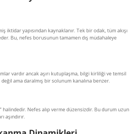
iş iktidar yapısından kaynaklanır. Tek bir odak, tüm akışı
ybeder. Bu, nefes borusunun tamamen dış müdahaleye
r vardır ancak aşırı kutuplaşma, bilgi kirliliği ve temsil
 değil ama daralmış bir solunum kanalına benzer.
ma” halindedir. Nefes alıp verme düzensizdir. Bu durum uzun
ı aşındırır.
Tıkanma Dinamikleri