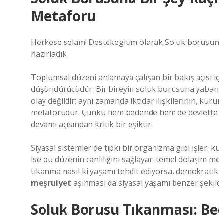
Metaforu
Herkese selam! Destekegitim olarak Soluk borusuna bi
hazırladık.
Toplumsal düzeni anlamaya çalışan bir bakış açısı i
düşündürücüdür. Bir bireyin soluk borusuna yabancı b
olay değildir; aynı zamanda iktidar ilişkilerinin, kuru
metaforudur. Çünkü hem bedende hem de devlette “n
devamı açısından kritik bir eşiktir.
Siyasal sistemler de tıpkı bir organizma gibi işler: k
ise bu düzenin canlılığını sağlayan temel dolaşım m
tıkanma nasıl ki yaşamı tehdit ediyorsa, demokratik y
meşruiyet
aşınması da siyasal yaşamı benzer şekild
Soluk Borusu Tıkanması: Bed