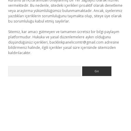
Kurumu (BTK) tarafından onaylanmış bir Yer Sağlayıcı olarak hizmet
vermektedir. Bu nedenle, sitedeki içerikleri proaktif olarak denetleme
veya araştırma yükümlülüğümüz bulunmamaktadır. Ancak, üyelerimiz
yazdıkları içeriklerin sorumluluğunu taşımakta olup, siteye üye olarak
bu sorumluluğu kabul etmiş sayılırlar.
Sitemiz, kar amacı gütmeyen ve tamamen ücretsiz bir bilgi paylaşım
platformudur. Hukuka ve yasal düzenlemelere aykırı olduğunu
düşündüğünüz içerikleri,
backlinkpanelicomtr@gmail.com
adresine
bildirmeniz halinde, ilgili içerikler yasal süre içerisinde sitemizden
kaldırılacaktır.
Arama
z/
betci.co
betci giriş
betci.online
hiltonbetgir.online