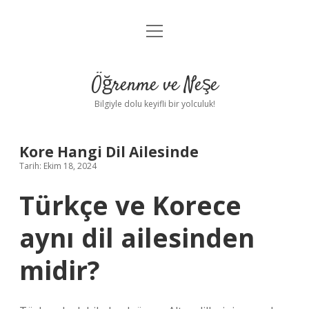
menüyü
Anasayfa
aç
Gizlilik Politikası
Öğrenme ve Neşe
Yasal Uyarı
Bilgiyle dolu keyifli bir yolculuk!
Hakkımızda
Kore Hangi Dil Ailesinde
Tarih: Ekim 18, 2024
Türkçe ve Korece
aynı dil ailesinden
midir?