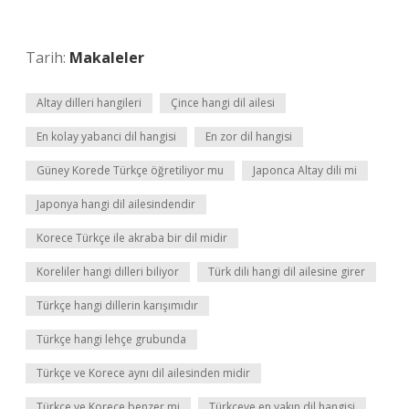
Tarih:
Makaleler
Altay dilleri hangileri
Çince hangi dil ailesi
En kolay yabanci dil hangisi
En zor dil hangisi
Güney Korede Türkçe öğretiliyor mu
Japonca Altay dili mi
Japonya hangi dil ailesindendir
Korece Türkçe ile akraba bir dil midir
Koreliler hangi dilleri biliyor
Türk dili hangi dil ailesine girer
Türkçe hangi dillerin karışımıdır
Türkçe hangi lehçe grubunda
Türkçe ve Korece aynı dil ailesinden midir
Türkçe ve Korece benzer mi
Türkçeye en yakın dil hangisi