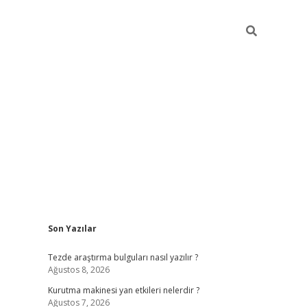
Sidebar
Son Yazılar
ilbet
betci
piabellacasino sitesi
https://www.betexper
Tezde araştırma bulguları nasıl yazılır ?
Ağustos 8, 2026
Kurutma makinesi yan etkileri nelerdir ?
Ağustos 7, 2026