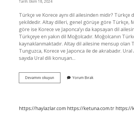
Tarih: Ekim 18, 2024
Türkçe ve Korece aynı dil ailesinden midir? Türkçe d
şekildedir. Altay dilleri, genel görüşe göre Türkç
göre ise Korece ve Japonca’yı da kapsayan dil ailesi
Türkçeye en yakın dil Moğolcadır. Moğolcanın Türkç
kaynaklanmaktadır. Altay dil ailesine mensup olan Tü
Tunguzca, Korece ve Japonca ile de akrabadır. Ural 
sayıda Ural dili konuşan…
Kore
Devamını okuyun
Yorum Bırak
Hangi
Dil
Ailesinde
https://haylazlar.com
https://ketuna.com.tr
https://