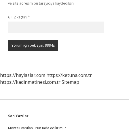
ve site adresim bu tarayıcıya kaydedilsin.
6 + 2 kaçtır?
*
https://haylazlar.com
https://ketuna.com.tr
https://kadinmatinesi.com.tr
Sitemap
Sidebar
Son Yazılar
Montajı yapılan ürün iade edilir mi ?