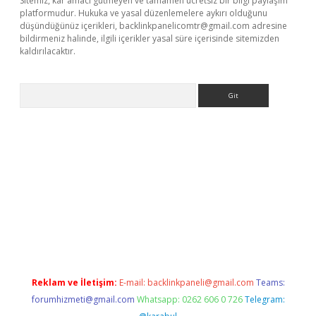
Sitemiz, kar amacı gütmeyen ve tamamen ücretsiz bir bilgi paylaşım
platformudur. Hukuka ve yasal düzenlemelere aykırı olduğunu
düşündüğünüz içerikleri,
backlinkpanelicomtr@gmail.com
adresine
bildirmeniz halinde, ilgili içerikler yasal süre içerisinde sitemizden
kaldırılacaktır.
Arama
/
betci.co
betci giriş
betci.online
hiltonbetgir.online
Reklam ve İletişim:
E-mail:
backlinkpaneli@gmail.com
Teams:
forumhizmeti@gmail.com
Whatsapp: 0262 606 0 726
Telegram: