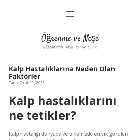
menüyü
Anasayfa
aç
Gizlilik Politikası
Öğrenme ve Neşe
Yasal Uyarı
Bilgiyle dolu keyifli bir yolculuk!
Hakkımızda
Kalp Hastalıklarına Neden Olan
Faktörler
Tarih: Ocak 11, 2025
Kalp hastalıklarını
ne tetikler?
Kalp hastalığı dünyada ve ülkemizde en sık görülen