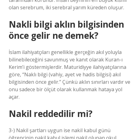
tarafından korunur. İnsan beyninin en büyük kısmı
olan serebrum, iki serebral yarım küreden oluşur.
Nakli bilgi aklın bilgisinden
önce gelir ne demek?
İslam ilahiyatçıları genellikle gerçeğin akıl yoluyla
bilinebileceğini savunmuş ve kanıt olarak Kuran-ı
Kerim’i göstermişlerdir. Maturidiyye ilahiyatçılarına
göre, “Naklı bilgi (vahiy, ayet ve hadis bilgisi) akıl
bilgisinden önce gelir.” Çünkü aklın sınırları vardır ve
onu sadece bir ölçüt olarak kullanmak hataya yol
açar.
Nakil reddedilir mi?
3-) Nakil şartları uygun ise nakil kabul günü
öğrencinin nakil kabul işlemi nakil olunan okul