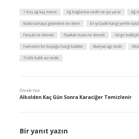
1 boy ağ kaç metre
Ağ bağlantısı nedir ne işe yarar
Ağ n
Balık tutmaya gidenlere ne denir
En iyi balık hangi yemle tutu
Fanyalı ne demek
Fiyakalı insan ne demek
Gırgır balıkçıl
Hamsinin bir büyüğü hangi balıktır
Manyat ağı nedir
Mis
Trolle balık avı nedir
Önceki Yazı
Alkolden Kaç Gün Sonra Karaciğer Temizlenir
Bir yanıt yazın