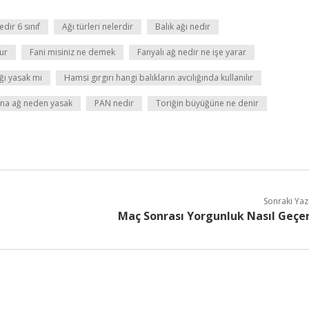
edir 6 sınıf
Ağı türleri nelerdir
Balık ağı nedir
lur
Fani misiniz ne demek
Fanyalı ağ nedir ne işe yarar
ığı yasak mı
Hamsi gırgırı hangi balıkların avcılığında kullanılır
ina ağ neden yasak
PAN nedir
Toriğin büyüğüne ne denir
Sonraki Yaz
Maç Sonrası Yorgunluk Nasıl Geçe