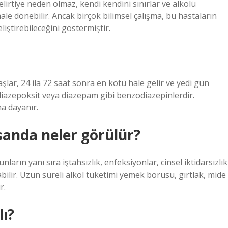
lirtiye neden olmaz, kendi kendini sınırlar ve alkolü
e dönebilir. Ancak birçok bilimsel çalışma, bu hastaların
iştirebileceğini göstermiştir.
şlar, 24 ila 72 saat sonra en kötü hale gelir ve yedi gün
ordiazepoksit veya diazepam gibi benzodiazepinlerdir.
na dayanır.
nsanda neler görülür?
ların yanı sıra iştahsızlık, enfeksiyonlar, cinsel iktidarsızlık
abilir. Uzun süreli alkol tüketimi yemek borusu, gırtlak, mide
r.
ı?