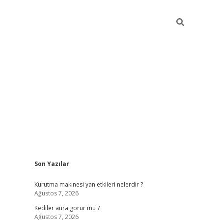
Sidebar
Son Yazılar
ilbet
betci
piabellacasino sitesi
https://www.betexper.xyz/
be
Kurutma makinesi yan etkileri nelerdir ?
Ağustos 7, 2026
Kediler aura görür mü ?
Ağustos 7, 2026