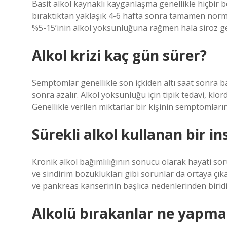
Basit alkol kaynaklı kayganlaşma genellikle hiçbir be
bıraktıktan yaklaşık 4-6 hafta sonra tamamen normal
%5-15’inin alkol yoksunluğuna rağmen hala siroz gel
Alkol krizi kaç gün sürer?
Semptomlar genellikle son içkiden altı saat sonra ba
sonra azalır. Alkol yoksunluğu için tipik tedavi, kl
Genellikle verilen miktarlar bir kişinin semptomları
Sürekli alkol kullanan bir i
Kronik alkol bağımlılığının sonucu olarak hayati sorun
ve sindirim bozuklukları gibi sorunlar da ortaya çık
ve pankreas kanserinin başlıca nedenlerinden biridi
Alkolü bırakanlar ne yapmal