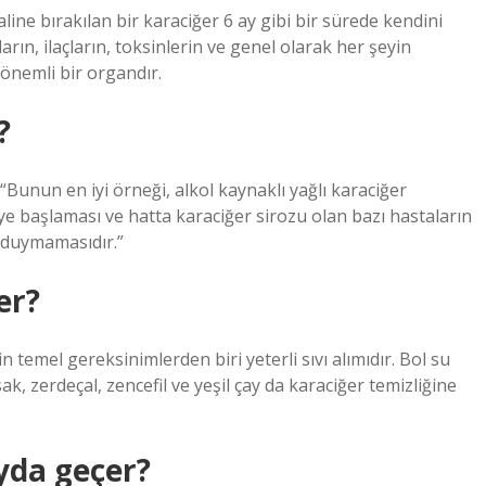
ine bırakılan bir karaciğer 6 ay gibi bir sürede kendini
arın, ilaçların, toksinlerin ve genel olarak her şeyin
 önemli bir organdır.
?
“Bunun en iyi örneği, alkol kaynaklı yağlı karaciğer
eye başlaması ve hatta karaciğer sirozu olan bazı hastaların
ç duymamasıdır.”
er?
in temel gereksinimlerden biri yeterli sıvı alımıdır. Bol su
k, zerdeçal, zencefil ve yeşil çay da karaciğer temizliğine
yda geçer?