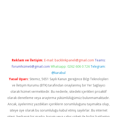
/www.betexper.xyz/
betci.co
betci giriş
betci.online
hiltonbetgir.
Reklam ve İletişim:
E-mail:
backlinkpaneli@gmail.com
Teams:
forumhizmeti@gmail.com
Whatsapp: 0262 606 0 726
Telegram:
@karabul
Yasal Uyarı:
Sitemiz, 5651 Sayılı Kanun gereğince Bilgi Teknolojileri
ve İletişim Kurumu (BTK) tarafından onaylanmış bir Yer Sağlayıcı
olarak hizmet vermektedir. Bu nedenle, sitedeki içerikleri proaktif
olarak denetleme veya araştırma yükümlülüğümüz bulunmamaktadır.
Ancak, üyelerimiz yazdıkları içeriklerin sorumluluğunu taşımakta olup,
siteye üye olarak bu sorumluluğu kabul etmiş sayılırlar. Bu internet
sitesi, herhangi bir marka, kurum veya şahıs şirketi ile hiçbir bağlantısı