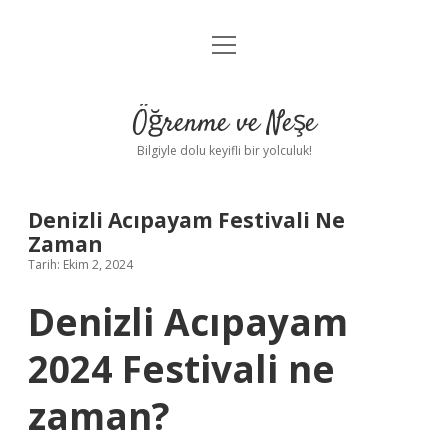
menüyü
Anasayfa
aç
Gizlilik Politikası
Öğrenme ve Neşe
Yasal Uyarı
Bilgiyle dolu keyifli bir yolculuk!
Hakkımızda
Denizli Acıpayam Festivali Ne
Zaman
Tarih: Ekim 2, 2024
Denizli Acıpayam
2024 Festivali ne
zaman?