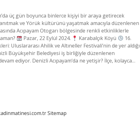
da üç gün boyunca binlerce kişiyi bir araya getirecek
’ı tanıtmak ve Yörük kültürünü yaşatmak amacıyla düzenlenen
rasında Acıpayam Otogarı bölgesinde renkli etkinliklerle
e zaman?
Pazar, 22 Eylül 2024.
Karabalçık Köyü
16.
ri: Uluslararası Ahilik ve Altıneller Festivali’nin de yer aldığı
izli Büyükşehir Belediyesi iş birliğiyle düzenlenen
a devam ediyor. Denizli Acıpayam’da ne yetişir? İlçe, kolayca…
kadinmatinesi.com.tr
Sitemap