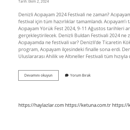
Tarih: Ekim 2, 2024
Denizli Acıpayam 2024 Festivali ne zaman? Acıpayam’
festival için tüm hazırlıklar tamamlandı. Acıpayam
Acıpayam Yörük Fest 2024, 9-11 Ağustos tarihleri ​​a
gerçekleştirilecek. Denizli Buldan Festivali 2024 n
Acıpayamda ne festivali var? Denizli’de Ticaretin Kökle
program, Acıpayam ilçesindeki finalle sona erdi. Den
Uluslararası Ahilik ve Altıneller Festivali tüm hızıyl
Denizli
Devamını okuyun
Yorum Bırak
Acıpayam
Festivali
Ne
Zaman
https://haylazlar.com
https://ketuna.com.tr
https://