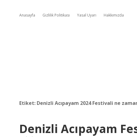
Anasayfa
Gizlilik Politikası
Yasal Uyarı
Hakkımızda
Etiket:
Denizli Acıpayam 2024 Festivali ne zama
Denizli Acıpayam Fe