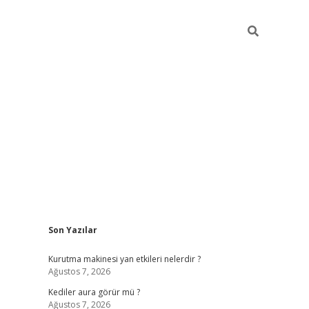
Sidebar
Son Yazılar
ilbet
betci
piabellacasino sitesi
https://www.betexper
Kurutma makinesi yan etkileri nelerdir ?
Ağustos 7, 2026
Kediler aura görür mü ?
Ağustos 7, 2026