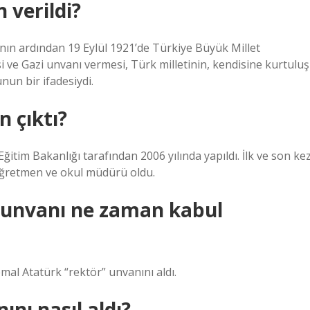
 verildi?
n ardından 19 Eylül 1921’de Türkiye Büyük Millet
 ve Gazi unvanı vermesi, Türk milletinin, kendisine kurtuluş
un bir ifadesiydi.
 çıktı?
itim Bakanlığı tarafından 2006 yılında yapıldı. İlk ve son ke
öğretmen ve okul müdürü oldu.
 unvanı ne zaman kabul
emal Atatürk “rektör” unvanını aldı.
nı nasıl aldı?