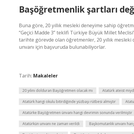
Başöğretmenlik şartları değ
Buna göre, 20 yıllık mesleki deneyime sahip öğre
“Geçici Madde 3” teklifi Türkiye Büyük Millet Meclis
tarihte görevde olan öğretmenler, 20 yıllık mesle
unvanı için başvuruda bulunabiliyorlar.
Tarih:
Makaleler
20 yılını dolduran Başöğretmen olacak mı
Atatürk ateist miyd
Atatürk hangi okulu bitirdiğinde yüzbaşı rütbesi almıştır
Atat
Atatürke Başöğretmen ünvanı hangi devrimin sonunda verilmiştir
Atatürkün unvanı ne zaman verildi
Başkomutanlık unvanı hang