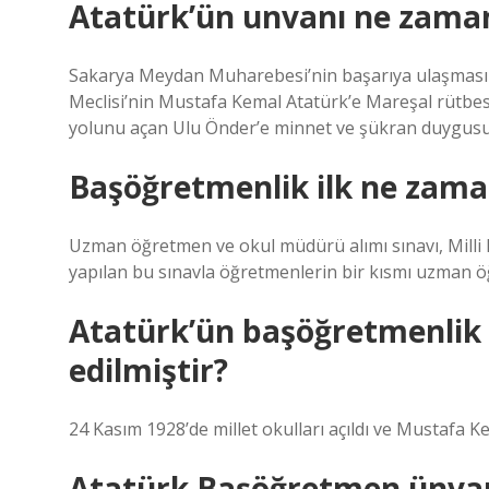
Atatürk’ün unvanı ne zaman
Sakarya Meydan Muharebesi’nin başarıya ulaşmasını
Meclisi’nin Mustafa Kemal Atatürk’e Mareşal rütbesi
yolunu açan Ulu Önder’e minnet ve şükran duygusun
Başöğretmenlik ilk ne zaman
Uzman öğretmen ve okul müdürü alımı sınavı, Milli Eğ
yapılan bu sınavla öğretmenlerin bir kısmı uzman 
Atatürk’ün başöğretmenlik
edilmiştir?
24 Kasım 1928’de millet okulları açıldı ve Mustafa K
Atatürk Başöğretmen ünvanı