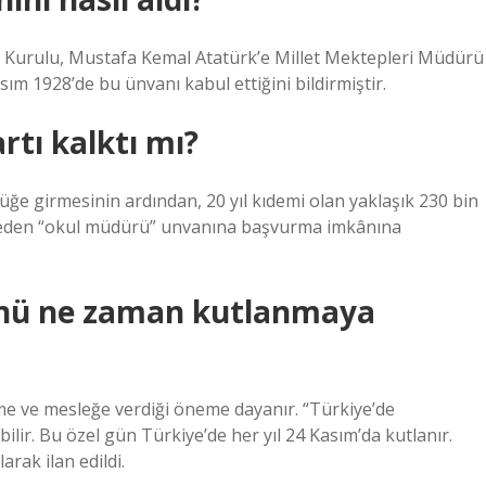
r Kurulu, Mustafa Kemal Atatürk’e Millet Mektepleri Müdürü
m 1928’de bu ünvanı kabul ettiğini bildirmiştir.
rtı kalktı mı?
ğe girmesinin ardından, 20 yıl kıdemi olan yaklaşık 230 bin
emeden “okul müdürü” unvanına başvurma imkânına
ünü ne zaman kutlanmaya
ime ve mesleğe verdiği öneme dayanır. “Türkiye’de
ir. Bu özel gün Türkiye’de her yıl 24 Kasım’da kutlanır.
rak ilan edildi.