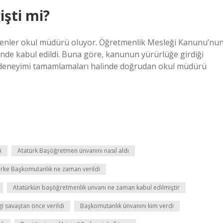
işti mi?
tmenler okul müdürü oluyor. Öğretmenlik Mesleği Kanunu’nu
i’nde kabul edildi. Buna göre, kanunun yürürlüğe girdiği
ki deneyimi tamamlamaları halinde doğrudan okul müdürü
i
Atatürk Başöğretmen ünvanını nasıl aldı
urke Başkomutanlık ne zaman verildi
Atatürkün başöğretmenlik unvanı ne zaman kabul edilmiştir
i savaştan önce verildi
Başkomutanlık ünvanını kim verdi