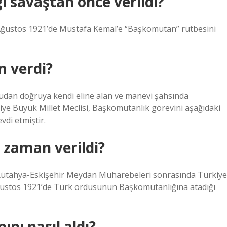
 savaştan önce verildi?
ustos 1921’de Mustafa Kemal’e “Başkomutan” rütbesini
m verdi?
rudan doğruya kendi eline alan ve manevi şahsında
ye Büyük Millet Meclisi, Başkomutanlık görevini aşağıdaki
di etmiştir.
zaman verildi?
Kütahya-Eskişehir Meydan Muharebeleri sonrasında Türkiye
Ağustos 1921’de Türk ordusunun Başkomutanlığına atadığı
nı nasıl aldı?