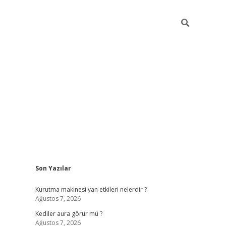
Sidebar
Son Yazılar
ilbet
betci
piabellacasino sitesi
https://www.betexper.xy
Kurutma makinesi yan etkileri nelerdir ?
Ağustos 7, 2026
Kediler aura görür mü ?
Ağustos 7, 2026