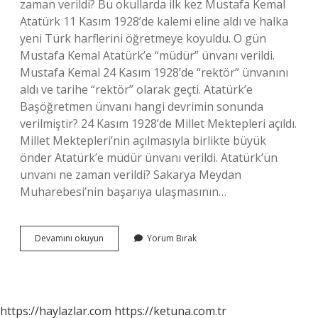
zaman verildi? Bu okullarda ilk kez Mustafa Kemal
Atatürk 11 Kasım 1928’de kalemi eline aldı ve halka
yeni Türk harflerini öğretmeye koyuldu. O gün
Mustafa Kemal Atatürk’e “müdür” ünvanı verildi.
Mustafa Kemal 24 Kasım 1928’de “rektör” ünvanını
aldı ve tarihe “rektör” olarak geçti. Atatürk’e
Başöğretmen ünvanı hangi devrimin sonunda
verilmiştir? 24 Kasım 1928’de Millet Mektepleri açıldı.
Millet Mektepleri’nin açılmasıyla birlikte büyük
önder Atatürk’e müdür ünvanı verildi. Atatürk’ün
unvanı ne zaman verildi? Sakarya Meydan
Muharebesi’nin başarıya ulaşmasının…
Başöğretmen
Devamını okuyun
Yorum Bırak
Unvanını
Kim
Verdi
https://haylazlar.com
https://ketuna.com.tr