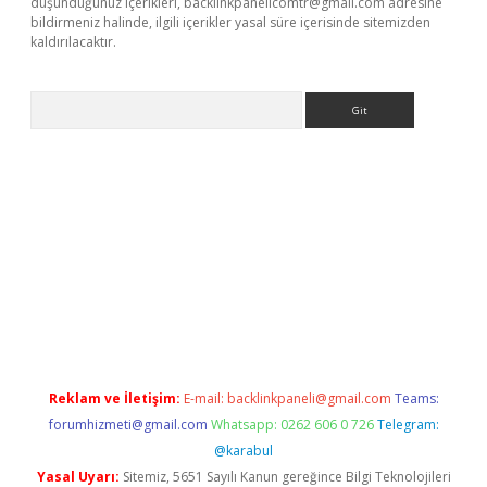
düşündüğünüz içerikleri,
backlinkpanelicomtr@gmail.com
adresine
bildirmeniz halinde, ilgili içerikler yasal süre içerisinde sitemizden
kaldırılacaktır.
Arama
/www.betexper.xyz/
betci.co
betci giriş
betci.online
hiltonbetgir.
Reklam ve İletişim:
E-mail:
backlinkpaneli@gmail.com
Teams:
forumhizmeti@gmail.com
Whatsapp: 0262 606 0 726
Telegram:
@karabul
Yasal Uyarı:
Sitemiz, 5651 Sayılı Kanun gereğince Bilgi Teknolojileri