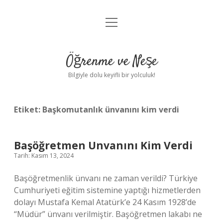
menüyü
Anasayfa
aç
Gizlilik Politikası
Öğrenme ve Neşe
Yasal Uyarı
Bilgiyle dolu keyifli bir yolculuk!
Hakkımızda
Etiket:
Başkomutanlık ünvanını kim verdi
Başöğretmen Unvanını Kim Verdi
Tarih: Kasım 13, 2024
Başöğretmenlik ünvanı ne zaman verildi? Türkiye
Cumhuriyeti eğitim sistemine yaptığı hizmetlerden
dolayı Mustafa Kemal Atatürk’e 24 Kasım 1928’de
“Müdür” ünvanı verilmiştir. Başöğretmen lakabı ne