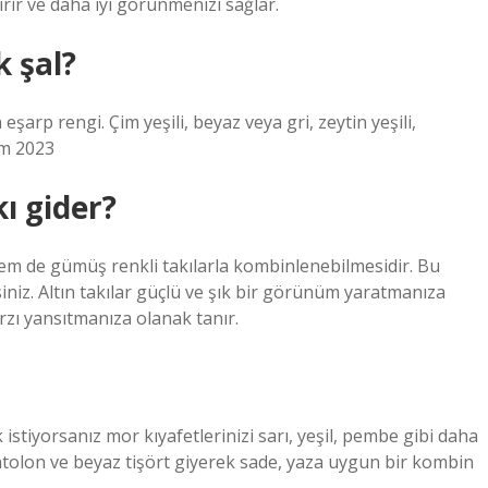
ir ve daha iyi görünmenizi sağlar.
k şal?
 eşarp rengi. Çim yeşili, beyaz veya gri, zeytin yeşili,
im 2023
kı gider?
hem de gümüş renkli takılarla kombinlenebilmesidir. Bu
siniz. Altın takılar güçlü ve şık bir görünüm yaratmanıza
rzı yansıtmanıza olanak tanır.
stiyorsanız mor kıyafetlerinizi sarı, yeşil, pembe gibi daha
ntolon ve beyaz tişört giyerek sade, yaza uygun bir kombin