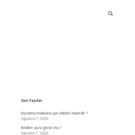
Sidebar
Son Yazılar
ilbet
betci
piabellacasino sitesi
https://www.betexper.xyz/
be
Kurutma makinesi yan etkileri nelerdir ?
Ağustos 7, 2026
Kediler aura görür mü ?
Ağustos 7, 2026