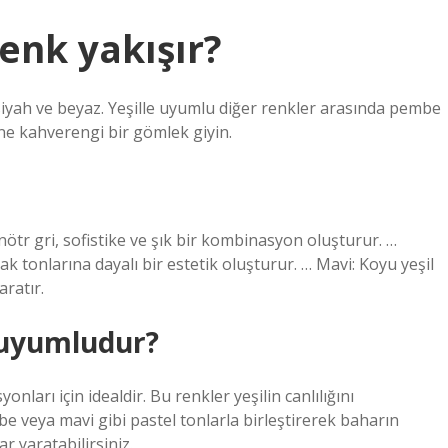
renk yakışır?
 siyah ve beyaz. Yeşille uyumlu diğer renkler arasında pembe
ne kahverengi bir gömlek giyin.
nötr gri, sofistike ve şık bir kombinasyon oluşturur. …
k tonlarına dayalı bir estetik oluşturur. … Mavi: Koyu yeşil
ratır.
e uyumludur?
onları için idealdir. Bu renkler yeşilin canlılığını
e veya mavi gibi pastel tonlarla birleştirerek baharın
r yaratabilirsiniz.