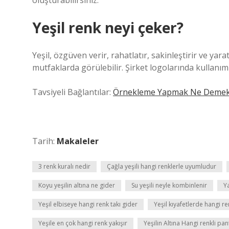
oluşturabilirsiniz.
Yeşil renk neyi çeker?
Yeşil, özgüven verir, rahatlatır, sakinleştirir ve yaratıc
mutfaklarda görülebilir. Şirket logolarında kullanı
Tavsiyeli Bağlantılar:
Örnekleme Yapmak Ne Deme
Tarih:
Makaleler
3 renk kuralı nedir
Çağla yeşili hangi renklerle uyumludur
Koyu yeşilin altına ne gider
Su yeşili neyle kombinlenir
Y
Yeşil elbiseye hangi renk takı gider
Yeşil kıyafetlerde hangi re
Yeşile en çok hangi renk yakışır
Yeşilin Altına Hangi renkli pa