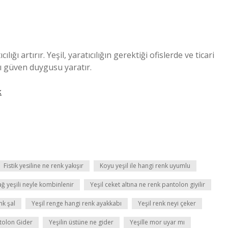
ılığı artırır. Yeşil, yaratıcılığın gerektiği ofislerde ve ticari
mı güven duygusu yaratır.
k
Fistik yesiline ne renk yakışır
Koyu yeşil ile hangi renk uyumlu
ağ yeşili neyle kombinlenir
Yeşil ceket altına ne renk pantolon giyilir
nk şal
Yeşil renge hangi renk ayakkabı
Yeşil renk neyi çeker
ntolon Gider
Yeşilin üstüne ne gider
Yeşille mor uyar mı