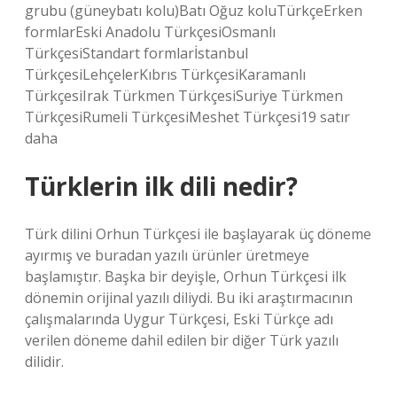
grubu (güneybatı kolu)Batı Oğuz koluTürkçeErken
formlarEski Anadolu TürkçesiOsmanlı
TürkçesiStandart formlarİstanbul
TürkçesiLehçelerKıbrıs TürkçesiKaramanlı
TürkçesiIrak Türkmen TürkçesiSuriye Türkmen
TürkçesiRumeli TürkçesiMeshet Türkçesi19 satır
daha
Türklerin ilk dili nedir?
Türk dilini Orhun Türkçesi ile başlayarak üç döneme
ayırmış ve buradan yazılı ürünler üretmeye
başlamıştır. Başka bir deyişle, Orhun Türkçesi ilk
dönemin orijinal yazılı diliydi. Bu iki araştırmacının
çalışmalarında Uygur Türkçesi, Eski Türkçe adı
verilen döneme dahil edilen bir diğer Türk yazılı
dilidir.