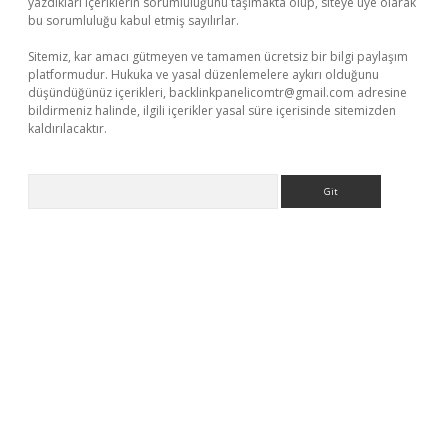
yazdıkları içeriklerin sorumluluğunu taşımakta olup, siteye üye olarak
bu sorumluluğu kabul etmiş sayılırlar.
Sitemiz, kar amacı gütmeyen ve tamamen ücretsiz bir bilgi paylaşım
platformudur. Hukuka ve yasal düzenlemelere aykırı olduğunu
düşündüğünüz içerikleri,
backlinkpanelicomtr@gmail.com
adresine
bildirmeniz halinde, ilgili içerikler yasal süre içerisinde sitemizden
kaldırılacaktır.
Arama
z/
betci.co
betci giriş
betci.online
hiltonbetgir.online