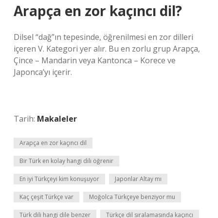
Arapça en zor kaçıncı dil?
Dilsel “dağ”ın tepesinde, öğrenilmesi en zor dilleri
içeren V. Kategori yer alır. Bu en zorlu grup Arapça,
Çince – Mandarin veya Kantonca – Korece ve
Japonca’yı içerir.
Tarih:
Makaleler
Arapça en zor kaçıncı dil
Bir Türk en kolay hangi dili öğrenir
En iyi Türkçeyi kim konuşuyor
Japonlar Altay mı
Kaç çeşit Türkçe var
Moğolca Türkçeye benziyor mu
Türk dili hangi dile benzer
Türkçe dil sıralamasında kaçıncı