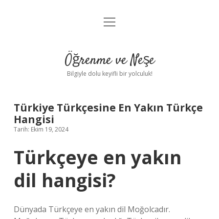
menüyü
Anasayfa
aç
Gizlilik Politikası
Öğrenme ve Neşe
Yasal Uyarı
Bilgiyle dolu keyifli bir yolculuk!
Hakkımızda
Türkiye Türkçesine En Yakın Türkçe
Hangisi
Tarih: Ekim 19, 2024
Türkçeye en yakın
dil hangisi?
Dünyada Türkçeye en yakın dil Moğolcadır.