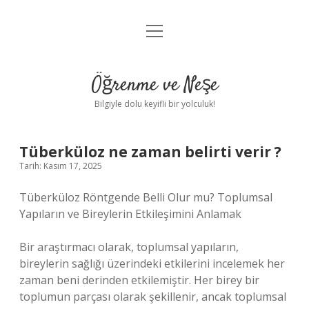
menüyü
Anasayfa
aç
Gizlilik Politikası
Öğrenme ve Neşe
Yasal Uyarı
Bilgiyle dolu keyifli bir yolculuk!
Hakkımızda
Tüberküloz ne zaman belirti verir ?
Tarih: Kasım 17, 2025
Tüberküloz Röntgende Belli Olur mu? Toplumsal
Yapıların ve Bireylerin Etkileşimini Anlamak
Bir araştırmacı olarak, toplumsal yapıların,
bireylerin sağlığı üzerindeki etkilerini incelemek her
zaman beni derinden etkilemiştir. Her birey bir
toplumun parçası olarak şekillenir, ancak toplumsal