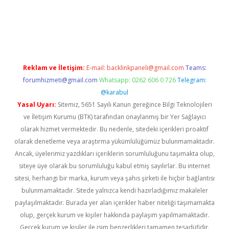
r.xyz/
betci.co
betci giriş
betci.online
hiltonbetgir.online
Reklam ve İletişim:
E-mail:
backlinkpaneli@gmail.com
Teams:
forumhizmeti@gmail.com
Whatsapp: 0262 606 0 726
Telegram:
@karabul
Yasal Uyarı:
Sitemiz, 5651 Sayılı Kanun gereğince Bilgi Teknolojileri
ve İletişim Kurumu (BTK) tarafından onaylanmış bir Yer Sağlayıcı
olarak hizmet vermektedir. Bu nedenle, sitedeki içerikleri proaktif
olarak denetleme veya araştırma yükümlülüğümüz bulunmamaktadır.
Ancak, üyelerimiz yazdıkları içeriklerin sorumluluğunu taşımakta olup,
siteye üye olarak bu sorumluluğu kabul etmiş sayılırlar. Bu internet
sitesi, herhangi bir marka, kurum veya şahıs şirketi ile hiçbir bağlantısı
bulunmamaktadır. Sitede yalnızca kendi hazırladığımız makaleler
paylaşılmaktadır. Burada yer alan içerikler haber niteliği taşımamakta
olup, gerçek kurum ve kişiler hakkında paylaşım yapılmamaktadır.
Gerçek kurum ve kişiler ile isim benzerlikleri tamamen tesadüfidir.