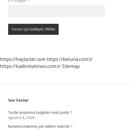
5 + 3 kaçtır?
*
https://haylazlar.com
https://ketuna.com.tr
https://kadinmatinesi.com.tr
Sitemap
Sidebar
Son Yazılar
Tezde araştırma bulguları nasıl yazılır ?
Ağustos 8, 2026
Kurutma makinesi yan etkileri nelerdir ?