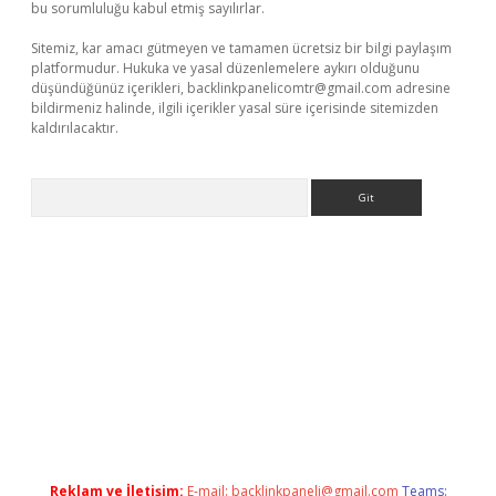
bu sorumluluğu kabul etmiş sayılırlar.
Sitemiz, kar amacı gütmeyen ve tamamen ücretsiz bir bilgi paylaşım
platformudur. Hukuka ve yasal düzenlemelere aykırı olduğunu
düşündüğünüz içerikleri,
backlinkpanelicomtr@gmail.com
adresine
bildirmeniz halinde, ilgili içerikler yasal süre içerisinde sitemizden
kaldırılacaktır.
Arama
/www.betexper.xyz/
betci.co
betci giriş
betci.online
hiltonbetgir.
Reklam ve İletişim:
E-mail:
backlinkpaneli@gmail.com
Teams: