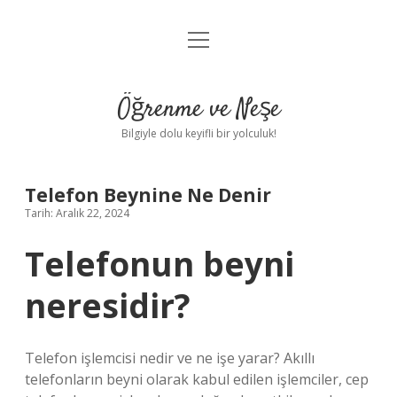
menüyü
Anasayfa
aç
Gizlilik Politikası
Öğrenme ve Neşe
Yasal Uyarı
Bilgiyle dolu keyifli bir yolculuk!
Hakkımızda
Telefon Beynine Ne Denir
Tarih: Aralık 22, 2024
Telefonun beyni
neresidir?
Telefon işlemcisi nedir ve ne işe yarar? Akıllı
telefonların beyni olarak kabul edilen işlemciler, cep