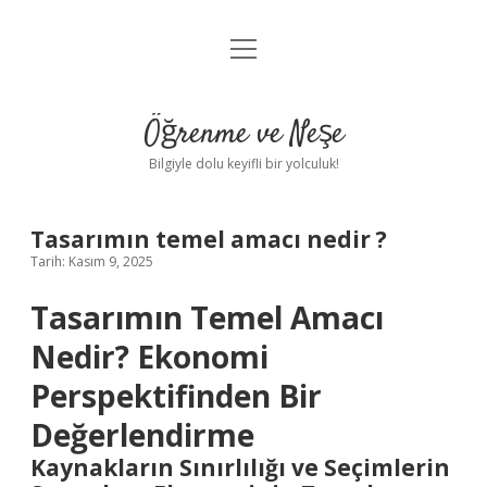
menüyü
Anasayfa
aç
Gizlilik Politikası
Öğrenme ve Neşe
Yasal Uyarı
Bilgiyle dolu keyifli bir yolculuk!
Hakkımızda
Tasarımın temel amacı nedir ?
Tarih: Kasım 9, 2025
Tasarımın Temel Amacı
Nedir? Ekonomi
Perspektifinden Bir
Değerlendirme
Kaynakların Sınırlılığı ve Seçimlerin