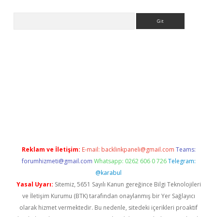
Arama
w.betexper.xyz/
betci.co
betci giriş
betci.online
hiltonbetgir.onl
Reklam ve İletişim:
E-mail:
backlinkpaneli@gmail.com
Teams:
forumhizmeti@gmail.com
Whatsapp: 0262 606 0 726
Telegram:
@karabul
Yasal Uyarı:
Sitemiz, 5651 Sayılı Kanun gereğince Bilgi Teknolojileri
ve İletişim Kurumu (BTK) tarafından onaylanmış bir Yer Sağlayıcı
olarak hizmet vermektedir. Bu nedenle, sitedeki içerikleri proaktif