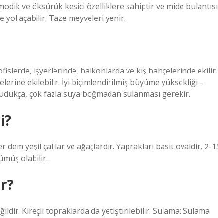
odik ve öksürük kesici özelliklere sahiptir ve mide bulantısı
e yol açabilir. Taze meyveleri yenir.
ofislerde, işyerlerinde, balkonlarda ve kış bahçelerinde ekilir.
lerine ekilebilir. İyi biçimlendirilmiş büyüme yüksekliği –
urudukça, çok fazla suya boğmadan sulanması gerekir.
i?
dem yeşil çalılar ve ağaçlardır. Yaprakları basit ovaldir, 2-1
gümüş olabilir.
ir?
ildir. Kireçli topraklarda da yetiştirilebilir. Sulama: Sulama