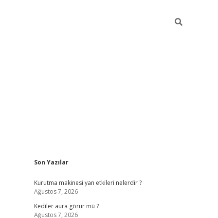
Sidebar
Son Yazılar
ilbet
betci
piabellacasino sitesi
https://www.betexper.xyz/
b
Kurutma makinesi yan etkileri nelerdir ?
Ağustos 7, 2026
Kediler aura görür mü ?
Ağustos 7, 2026