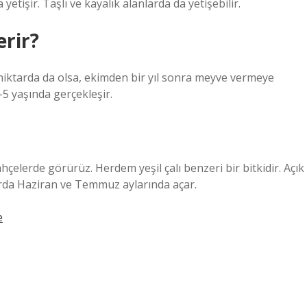
tişir. Taşlı ve kayalık alanlarda da yetişebilir.
rir?
 miktarda da olsa, ekimden bir yıl sonra meyve vermeye
-5 yaşında gerçekleşir.
bahçelerde görürüz. Herdem yeşil çalı benzeri bir bitkidir. Açık
harda Haziran ve Temmuz aylarında açar.
e