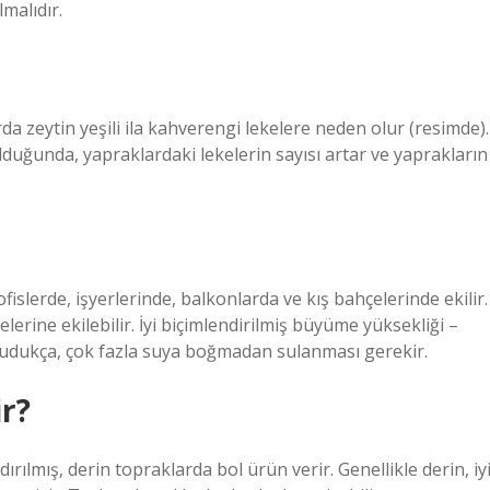
malıdır.
a zeytin yeşili ila kahverengi lekelere neden olur (resimde).
lduğunda, yapraklardaki lekelerin sayısı artar ve yaprakların
ofislerde, işyerlerinde, balkonlarda ve kış bahçelerinde ekilir.
lerine ekilebilir. İyi biçimlendirilmiş büyüme yüksekliği –
urudukça, çok fazla suya boğmadan sulanması gerekir.
ir?
ırılmış, derin topraklarda bol ürün verir. Genellikle derin, iy