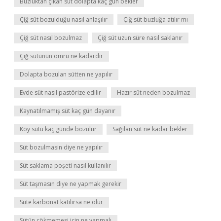
Buzluktan çıkan süt dolapta kaç gün bekler
Çiğ süt bozulduğu nasıl anlaşılır
Çiğ süt buzluğa atılır mı
Çiğ süt nasıl bozulmaz
Çiğ süt uzun süre nasıl saklanır
Çiğ sütünün ömrü ne kadardır
Dolapta bozulan sütten ne yapılır
Evde süt nasıl pastörize edilir
Hazır süt neden bozulmaz
Kaynatılmamış süt kaç gün dayanır
Köy sütü kaç günde bozulur
Sağılan süt ne kadar bekler
Süt bozulmasin diye ne yapılır
Süt saklama poşeti nasıl kullanılır
Süt taşmasın diye ne yapmak gerekir
Süte karbonat katılırsa ne olur
Sütün çökmemesi için ne yapmalı