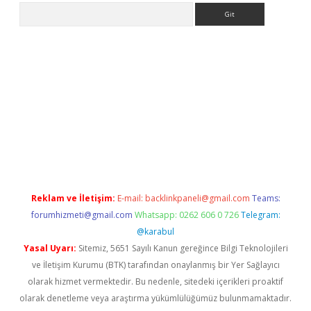
Arama
z/
betci.co
betci giriş
betci.online
hiltonbetgir.online
Reklam ve İletişim:
E-mail:
backlinkpaneli@gmail.com
Teams:
forumhizmeti@gmail.com
Whatsapp: 0262 606 0 726
Telegram:
@karabul
Yasal Uyarı:
Sitemiz, 5651 Sayılı Kanun gereğince Bilgi Teknolojileri
ve İletişim Kurumu (BTK) tarafından onaylanmış bir Yer Sağlayıcı
olarak hizmet vermektedir. Bu nedenle, sitedeki içerikleri proaktif
olarak denetleme veya araştırma yükümlülüğümüz bulunmamaktadır.