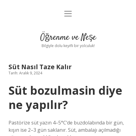
menüyü
Anasayfa
aç
Gizlilik Politikası
Öğrenme ve Neşe
Yasal Uyarı
Bilgiyle dolu keyifli bir yolculuk!
Hakkımızda
Süt Nasıl Taze Kalır
Tarih: Aralık 9, 2024
Süt bozulmasin diye
ne yapılır?
Pastörize süt yazın 4–5°C’de buzdolabında bir gün,
kışın ise 2–3 gün saklanır. Süt, ambalajı açılmadığı