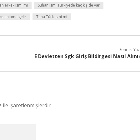
an erkek ismi mi
Sühan ismi Türkiyede kaç kişide var
 ne anlama gelir
Tuna Türk ismi mi
Sonraki Yaz
E Devletten Sgk Giriş Bildirgesi Nasıl Alını
*
ile işaretlenmişlerdir