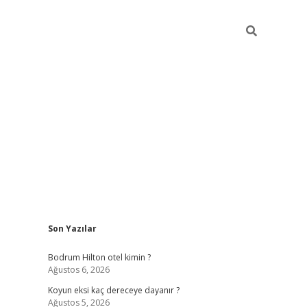
Sidebar
Son Yazılar
ilbet
betci
piabellacasino sitesi
https://www.betexper.xyz/
be
Bodrum Hilton otel kimin ?
Ağustos 6, 2026
Koyun eksi kaç dereceye dayanır ?
Ağustos 5, 2026