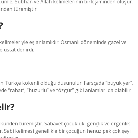
Cümle, Subhan ve Allah kelimelerinin birleşiminden oluşur.
imesi Arapça S-B-H (س ب ح) kökünden türemiştir.
?
kelimeleriyle eş anlamlıdır. Osmanlı döneminde gazel ve
e üstat denirdi.
en Türkçe kökenli olduğu düşünülür. Farsçada “büyük yer”,
de “rahat”, “huzurlu” ve “özgür” gibi anlamları da olabilir.
lir?
künden türemiştir. Sabavet çocukluk, gençlik ve ergenlik
r. Sabi kelimesi genellikle bir çocuğun henüz pek çok şeyi