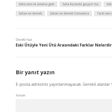
Süha ismi ne anlama gelir
Suha Kuranda geçiyor mu
Süh
Sühan ne demek
Sühan ne demek Osmanlıca
Tarık ismi
Önceki Yazı
Eski Ütüyle Yeni Ütü Arasındaki Farklar Nelerdir
Bir yanıt yazın
E-posta adresiniz yayınlanmayacak.
Gerekli alanlar
Yorum