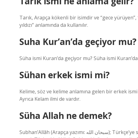
Tarık ismi ne anlama gelir?
Tarık, Arapça kökenli bir isimdir ve “gece yürüyen”, 
yıldızı” anlamında da kullanılır.
Suha Kur’an’da geçiyor mu?
Süha ismi Kuran’da geçiyor mu? Süha ismi Kuran’da 
Sühan erkek ismi mi?
Kelime, söz ve kelime anlamına gelen bir erkek ismi 
Ayrıca Kelam ilmi de vardır.
Süha Allah ne demek?
Subhan’Allāh (Arapça yazımı: سبحان الله); Türkçe’ye sıklıkla “Allah yücedir” olarak çevrilen bir Arapça cümledir,