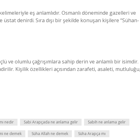
kelimeleriyle eş anlamlıdır. Osmanlı döneminde gazelleri ve
 üstat denirdi. Sıra dışı bir şekilde konuşan kişilere “Sühan-
lü ve olumlu çağrışımlara sahip derin ve anlamlı bir isimdir.
rilir. Kişilik özellikleri açısından zarafeti, asaleti, mutluluğu
mı nedir
Sabi Arapçada ne anlama gelir
Sabih ne anlama gelir
smi ne demek
Süha Allah ne demek
Süha Arapça mı