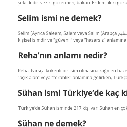
şekildedir: vezir, gözetmen, bakan. Erdem, ileri görüş
Selim ismi ne demek?
Selim [Ayrıca Saleem, Salem veya Salim (Arapça سليم, Salīm olarak çevrilir) olarak da yazılır] Arapça kökenli bir
kişisel isimdir ve “güvenli” veya “hasarsız” anlamına 
Reha’nın anlamı nedir?
Reha, Farsça kökenli bir isim olmasına rağmen baz
“açık alan” veya “ferahlık” anlamına gelirken, Türkçe
Sühan ismi Türkiye’de kaç k
Türkiye’de Sühan isminde 217 kişi var. Sühan en çok 
Sühan ne demek?