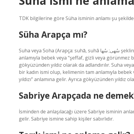
Süha ismi ne anlama 
TDK bilgilerine göre Süha isminin anlamı şu şekilded
Süha Arapça mı?
Suha veya Soha (Arapça: suhā, suhâ سُهى; سُها şeklinde yazılır) Arapça bir kadın ismi olup, kelimenin tam
anlamıyla bebek veya “şeffaf, gizli veya görünmez bir 
gökyüzünden yıldız olarak da adlandırılır. Suha veya Soha (Arapça: suhā, s
bir kadın ismi olup, kelimenin tam anlamıyla bebek ve
yıldızı” anlamına gelir. Ayrıca gökyüzünden yıldız ola
Sabriye Arapçada ne demek
İsminden de anlaşılacağı üzere Sabriye isminin anl
gelir. Sabriye ismine sahip kişiler sabırlıdır.