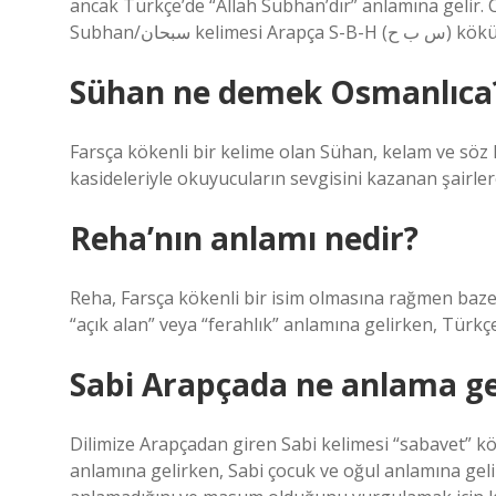
ancak Türkçe’de “Allah Subhan’dır” anlamına gelir. 
Subhan/سبحان kel
Sühan ne demek Osmanlıca
Farsça kökenli bir kelime olan Sühan, kelam ve söz 
kasideleriyle okuyucuların sevgisini kazanan şairler
Reha’nın anlamı nedir?
Reha, Farsça kökenli bir isim olmasına rağmen baz
“açık alan” veya “ferahlık” anlamına gelirken, Türkçe
Sabi Arapçada ne anlama ge
Dilimize Arapçadan giren Sabi kelimesi “sabavet” kö
anlamına gelirken, Sabi çocuk ve oğul anlamına geli