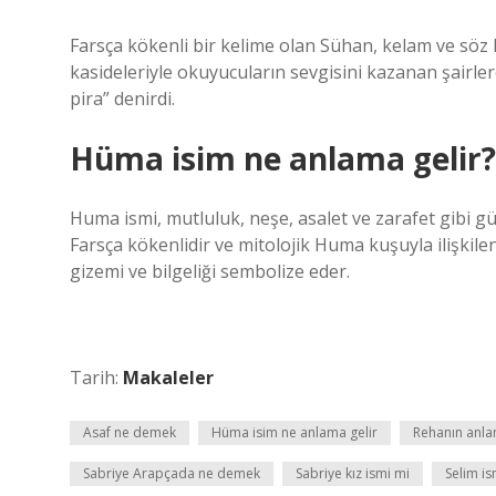
Farsça kökenli bir kelime olan Sühan, kelam ve söz 
kasideleriyle okuyucuların sevgisini kazanan şairlere
pira” denirdi.
Hüma isim ne anlama gelir?
Huma ismi, mutluluk, neşe, asalet ve zarafet gibi güç
Farsça kökenlidir ve mitolojik Huma kuşuyla ilişkilendi
gizemi ve bilgeliği sembolize eder.
Tarih:
Makaleler
Asaf ne demek
Hüma isim ne anlama gelir
Rehanın anla
Sabriye Arapçada ne demek
Sabriye kız ismi mi
Selim i