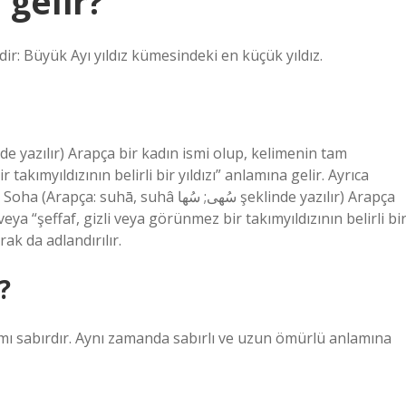
gelir?
ir: Büyük Ayı yıldız kümesindeki en küçük yıldız.
takımyıldızının belirli bir yıldızı” anlamına gelir. Ayrıca
uhâ سُهى; سُها şeklinde yazılır) Arapça
ya “şeffaf, gizli veya görünmez bir takımyıldızının belirli bi
rak da adlandırılır.
?
amı sabırdır. Aynı zamanda sabırlı ve uzun ömürlü anlamına