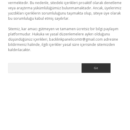
vermektedir. Bu nedenle, sitedeki içerikleri proaktif olarak denetleme
veya araştırma yükümlülüğümüz bulunmamaktadır. Ancak, üyelerimiz
yazdıkları içeriklerin sorumluluğunu taşımakta olup, siteye üye olarak
bu sorumluluğu kabul etmiş sayılırlar.
Sitemiz, kar amacı gütmeyen ve tamamen ücretsiz bir bilgi paylaşım
platformudur. Hukuka ve yasal düzenlemelere aykırı olduğunu
düşündüğünüz içerikleri,
backlinkpanelicomtr@gmail.com
adresine
bildirmeniz halinde, ilgili içerikler yasal süre içerisinde sitemizden
kaldırılacaktır.
Arama
xyz/
betci.co
betci giriş
betci.online
hiltonbetgir.online