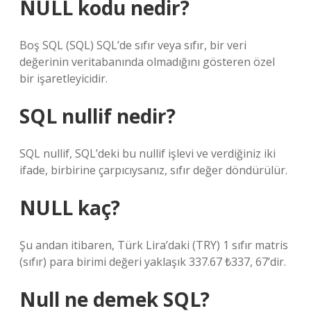
NULL kodu nedir?
Boş SQL (SQL) SQL’de sıfır veya sıfır, bir veri
değerinin veritabanında olmadığını gösteren özel
bir işaretleyicidir.
SQL nullif nedir?
SQL nullif, SQL’deki bu nullif işlevi ve verdiğiniz iki
ifade, birbirine çarpıcıysanız, sıfır değer döndürülür.
NULL kaç?
Şu andan itibaren, Türk Lira’daki (TRY) 1 sıfır matris
(sıfır) para birimi değeri yaklaşık 337.67 ₺337, 67’dir.
Null ne demek SQL?