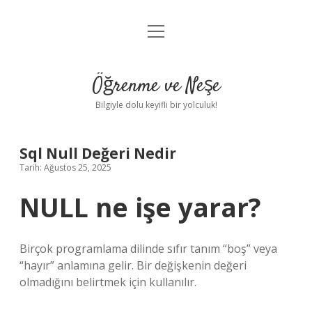
menüyü
Anasayfa
aç
Gizlilik Politikası
Öğrenme ve Neşe
Yasal Uyarı
Bilgiyle dolu keyifli bir yolculuk!
Hakkımızda
Sql Null Değeri Nedir
Tarih: Ağustos 25, 2025
NULL ne işe yarar?
Birçok programlama dilinde sıfır tanım “boş” veya
“hayır” anlamına gelir. Bir değişkenin değeri
olmadığını belirtmek için kullanılır.