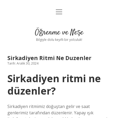
menüyü
Anasayfa
aç
Gizlilik Politikası
Öğrenme ve Neşe
Yasal Uyarı
Bilgiyle dolu keyifli bir yolculuk!
Hakkımızda
Sirkadiyen Ritmi Ne Duzenler
Tarih: Aralık 30, 2024
Sirkadiyen ritmi ne
düzenler?
Sirkadiyen ritmimiz doğuştan gelir ve saat
genlerimiz tarafından düzenlenir. Yapay ışık