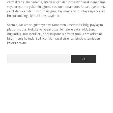
vermektedir. Bu nedenle, sitedeki içerikleri proaktif olarak denetleme
veya araştırma yükümlülüğümüz bulunmamaktadır. Ancak, üyelerimiz
yazdıkları içeriklerin sorumluluğunu taşımakta olup, siteye üye olarak
bu sorumluluğu kabul etmiş sayılırlar.
Sitemiz, kar amacı gütmeyen ve tamamen ücretsiz bir bilgi paylaşım
platformudur. Hukuka ve yasal düzenlemelere aykırı olduğunu
düşündüğünüz içerikleri,
backlinkpanelicomtr@gmail.com
adresine
bildirmeniz halinde, ilgili içerikler yasal süre içerisinde sitemizden
kaldırılacaktır.
Arama
betci.co
betci giriş
betci.online
hiltonbetgir.online