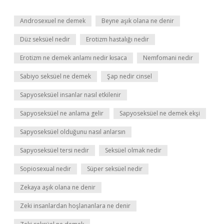
Androsexuel ne demek
Beyne aşık olana ne denir
Düz seksüel nedir
Erotizm hastalığı nedir
Erotizm ne demek anlamı nedir kısaca
Nemfomani nedir
Sabiyo seksüel ne demek
Şap nedir cinsel
Sapyoseksüel insanlar nasıl etkilenir
Sapyoseksüel ne anlama gelir
Sapyoseksüel ne demek ekşi
Sapyoseksüel olduğunu nasıl anlarsın
Sapyoseksüel tersi nedir
Seksüel olmak nedir
Sopiosexual nedir
Süper seksüel nedir
Zekaya aşık olana ne denir
Zeki insanlardan hoşlananlara ne denir