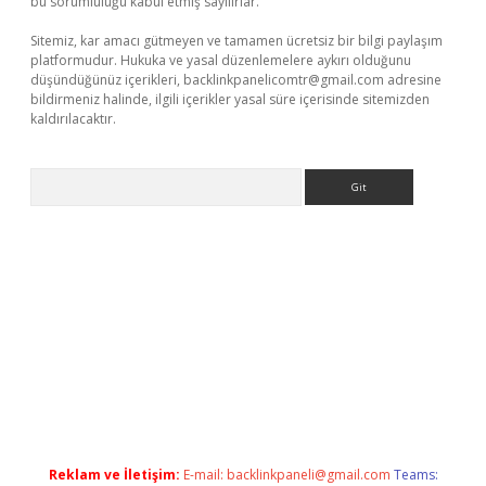
bu sorumluluğu kabul etmiş sayılırlar.
Sitemiz, kar amacı gütmeyen ve tamamen ücretsiz bir bilgi paylaşım
platformudur. Hukuka ve yasal düzenlemelere aykırı olduğunu
düşündüğünüz içerikleri,
backlinkpanelicomtr@gmail.com
adresine
bildirmeniz halinde, ilgili içerikler yasal süre içerisinde sitemizden
kaldırılacaktır.
Arama
z/
betci.co
betci giriş
betci.online
hiltonbetgir.online
Reklam ve İletişim:
E-mail:
backlinkpaneli@gmail.com
Teams: