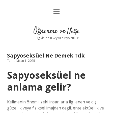
menüyü
Anasayfa
aç
Gizlilik Politikası
Öğrenme ve Neşe
Yasal Uyarı
Bilgiyle dolu keyifli bir yolculuk!
Hakkımızda
Sapyoseksüel Ne Demek Tdk
Tarih: Nisan 1, 2025
Sapyoseksüel ne
anlama gelir?
Kelimenin önemi, zeki insanlarla ilgilenen ve dış
güzellik veya fiziksel imajdan değil, entelektüellik ve