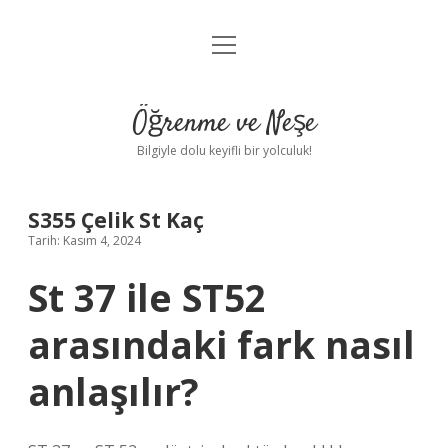
menüyü
Anasayfa
aç
Gizlilik Politikası
Öğrenme ve Neşe
Yasal Uyarı
Bilgiyle dolu keyifli bir yolculuk!
Hakkımızda
S355 Çelik St Kaç
Tarih: Kasım 4, 2024
St 37 ile ST52
arasındaki fark nasıl
anlaşılır?