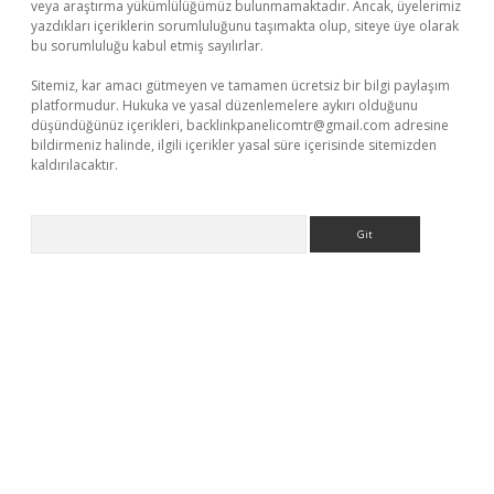
veya araştırma yükümlülüğümüz bulunmamaktadır. Ancak, üyelerimiz
yazdıkları içeriklerin sorumluluğunu taşımakta olup, siteye üye olarak
bu sorumluluğu kabul etmiş sayılırlar.
Sitemiz, kar amacı gütmeyen ve tamamen ücretsiz bir bilgi paylaşım
platformudur. Hukuka ve yasal düzenlemelere aykırı olduğunu
düşündüğünüz içerikleri,
backlinkpanelicomtr@gmail.com
adresine
bildirmeniz halinde, ilgili içerikler yasal süre içerisinde sitemizden
kaldırılacaktır.
Arama
xyz/
betci.co
betci giriş
betci.online
hiltonbetgir.online