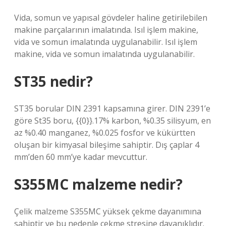
Vida, somun ve yapısal gövdeler haline getirilebilen
makine parçalarının imalatında. Isıl işlem makine,
vida ve somun imalatında uygulanabilir. Isıl işlem
makine, vida ve somun imalatında uygulanabilir.
ST35 nedir?
ST35 borular DIN 2391 kapsamına girer. DIN 2391’e
göre St35 boru, {{0}}.17% karbon, %0.35 silisyum, en
az %0.40 manganez, %0.025 fosfor ve kükürtten
oluşan bir kimyasal bileşime sahiptir. Dış çaplar 4
mm’den 60 mm’ye kadar mevcuttur.
S355MC malzeme nedir?
Çelik malzeme S355MC yüksek çekme dayanımına
sahiptir ve bu nedenle çekme stresine dayanıklıdır.