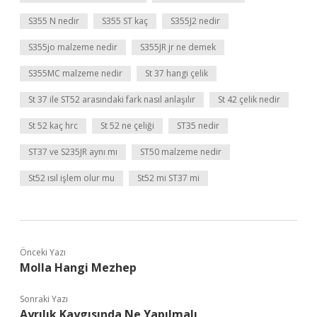
S355 N nedir
S355 ST kaç
S355J2 nedir
S355jo malzeme nedir
S355JR jr ne demek
S355MC malzeme nedir
St 37 hangi çelik
St 37 ile ST52 arasındaki fark nasıl anlaşılır
St 42 çelik nedir
St 52 kaç hrc
St 52 ne çeliği
ST35 nedir
ST37 ve S235JR aynı mı
ST50 malzeme nedir
St52 ısıl işlem olur mu
St52 mi ST37 mi
Önceki Yazı
Molla Hangi Mezhep
Sonraki Yazı
Ayrılık Kaygısında Ne Yapılmalı