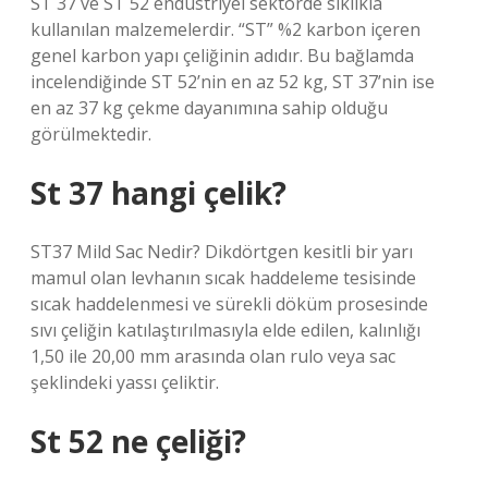
ST 37 ve ST 52 endüstriyel sektörde sıklıkla
kullanılan malzemelerdir. “ST” %2 karbon içeren
genel karbon yapı çeliğinin adıdır. Bu bağlamda
incelendiğinde ST 52’nin en az 52 kg, ST 37’nin ise
en az 37 kg çekme dayanımına sahip olduğu
görülmektedir.
St 37 hangi çelik?
ST37 Mild Sac Nedir? Dikdörtgen kesitli bir yarı
mamul olan levhanın sıcak haddeleme tesisinde
sıcak haddelenmesi ve sürekli döküm prosesinde
sıvı çeliğin katılaştırılmasıyla elde edilen, kalınlığı
1,50 ile 20,00 mm arasında olan rulo veya sac
şeklindeki yassı çeliktir.
St 52 ne çeliği?