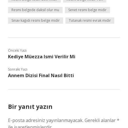
Resmi belgede daksil olur mu
Senet resmi belge midir
Sınav kağıdı resmi belge midir
Tutanak resmi evrak mıdır
Önceki Yazı
Kediye Müezza Ismi Verilir Mi
Sonraki Yazı
Annem Dizisi Final Nasıl Bitti
Bir yanıt yazın
E-posta adresiniz yayınlanmayacak.
Gerekli alanlar
*
ile işaretlenmişlerdir