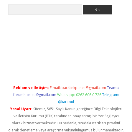
Arama
z/
betci.co
betci giriş
betci.online
hiltonbetgir.online
Reklam ve İletişim:
E-mail:
backlinkpaneli@gmail.com
Teams:
forumhizmeti@gmail.com
Whatsapp: 0262 606 0 726
Telegram:
@karabul
Yasal Uyarı:
Sitemiz, 5651 Sayılı Kanun gereğince Bilgi Teknolojileri
ve İletişim Kurumu (BTK) tarafından onaylanmış bir Yer Sağlayıcı
olarak hizmet vermektedir. Bu nedenle, sitedeki içerikleri proaktif
olarak denetleme veya araştırma yükümlülüğümüz bulunmamaktadır.