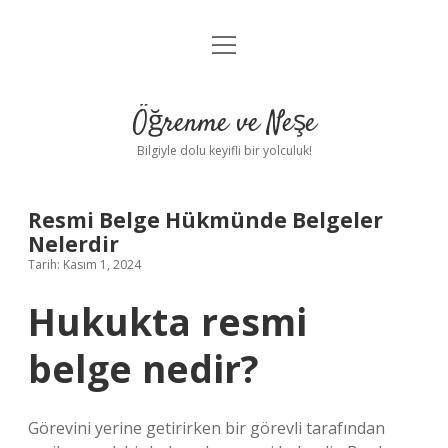
menüyü
Anasayfa
aç
Gizlilik Politikası
Öğrenme ve Neşe
Yasal Uyarı
Bilgiyle dolu keyifli bir yolculuk!
Hakkımızda
Resmi Belge Hükmünde Belgeler
Nelerdir
Tarih: Kasım 1, 2024
Hukukta resmi
belge nedir?
Görevini yerine getirirken bir görevli tarafından