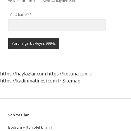
ve site adresim bu tarayıcıya kaydedilsin.
10 - 4 kaçtır?
*
https://haylazlar.com
https://ketuna.com.tr
https://kadinmatinesi.com.tr
Sitemap
Sidebar
Son Yazılar
Bodrum Hilton otel kimin ?