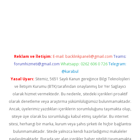
.xyz/
betci.co
betci giriş
betci.online
hiltonbetgir.online
Reklam ve İletişim:
E-mail:
backlinkpaneli@gmail.com
Teams:
forumhizmeti@gmail.com
Whatsapp: 0262 606 0 726
Telegram:
@karabul
Yasal Uyarı:
Sitemiz, 5651 Sayılı Kanun gereğince Bilgi Teknolojileri
ve İletişim Kurumu (BTK) tarafından onaylanmış bir Yer Sağlayıcı
olarak hizmet vermektedir. Bu nedenle, sitedeki içerikleri proaktif
olarak denetleme veya araştırma yükümlülüğümüz bulunmamaktadır.
Ancak, üyelerimiz yazdıkları içeriklerin sorumluluğunu taşımakta olup,
siteye üye olarak bu sorumluluğu kabul etmiş sayılırlar. Bu internet
sitesi, herhangi bir marka, kurum veya şahıs şirketi ile hiçbir bağlantısı
bulunmamaktadır. Sitede yalnızca kendi hazırladığımız makaleler
paylaşılmaktadır. Burada yer alan içerikler haber niteliği taşımamakta