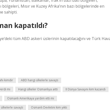
pa, Yunanistan, Balkanlar, Irak’ın bazı batı bölgeleri,
ı bölgeleri, Mısır ve Kuzey Afrika’nın bazı bölgelerinde en
e sahipti.
man kapatıldı?
e’deki tüm ABD askeri üslerinin kapatılacağını ve Türk Hav
ahı kimdir
ABD hangi ülkelerle savaştı
verdi mi
Hangi ülkeler Osmanlıya aitti
II Dünya Savaşını kim kazandı
Osmanlı Amerikaya yardım etti mi
ülkelerle savaştı
Osmanlı Devletini kim yıktı