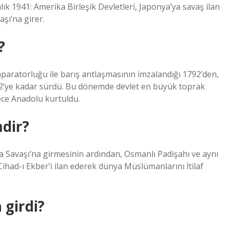
lık 1941: Amerika Birleşik Devletleri, Japonya’ya savaş ilan
aşı’na girer.
?
aratorluğu ile barış antlaşmasının imzalandığı 1792’den,
 1922’ye kadar sürdü. Bu dönemde devlet en büyük toprak
ece Anadolu kurtuldu.
dir?
nya Savaşı’na girmesinin ardından, Osmanlı Padişahı ve aynı
ihad-ı Ekber’i ilan ederek dünya Müslümanlarını İtilaf
 girdi?