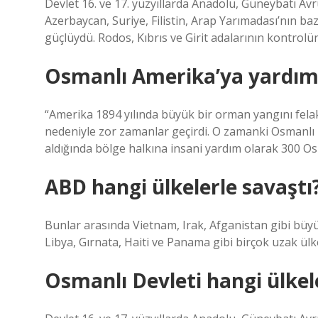
Devlet 16. ve 17. yüzyıllarda Anadolu, Güneybatı Avru
Azerbaycan, Suriye, Filistin, Arap Yarımadası’nın baz
güçlüydü. Rodos, Kıbrıs ve Girit adalarının kontrolün
Osmanlı Amerika’ya yardım 
“Amerika 1894 yılında büyük bir orman yangını fela
nedeniyle zor zamanlar geçirdi. O zamanki Osmanl
aldığında bölge halkına insani yardım olarak 300 Osm
ABD hangi ülkelerle savaştı
Bunlar arasında Vietnam, Irak, Afganistan gibi büyü
Libya, Gırnata, Haiti ve Panama gibi birçok uzak ül
Osmanlı Devleti hangi ülkel