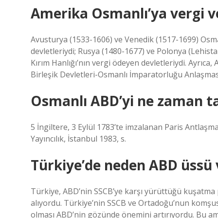
Amerika Osmanlı’ya vergi v
Avusturya (1533-1606) ve Venedik (1517-1699) Osm
devletleriydi; Rusya (1480-1677) ve Polonya (Lehist
Kırım Hanlığı’nın vergi ödeyen devletleriydi. Ayrıca,
Birleşik Devletleri-Osmanlı İmparatorluğu Anlaşmas
Osmanlı ABD’yi ne zaman ta
5 İngiltere, 3 Eylül 1783’te imzalanan Paris Antlaşm
Yayıncılık, İstanbul 1983, s.
Türkiye’de neden ABD üssü 
Türkiye, ABD’nin SSCB’ye karşı yürüttüğü kuşatma p
alıyordu. Türkiye’nin SSCB ve Ortadoğu’nun komşus
olması ABD’nin gözünde önemini artırıyordu. Bu ama