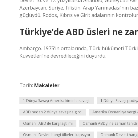
Devlet 16. ve 17. yüzyıllarda Anadolu, Güneybatı Avru
Azerbaycan, Suriye, Filistin, Arap Yarımadası’nın baz
güçlüydü. Rodos, Kıbrıs ve Girit adalarının kontrolün
Türkiye’de ABD üsleri ne za
Ambargo. 1975’in ortalarında, Türk hükümeti Türkiy
Kuvvetleri’ne devredileceğini duyurdu.
Tarih:
Makaleler
1 Dünya Savaşı Amerika kiminle savaştı
1 Dünya Savaşı padiş
ABD neden 2 dünya savaşına girdi
Amerika Osmanlıya vergi 
Osmanlı ABD ile karşılaştı mı
Osmanlı ABDyi ne zaman tanıdı
Osmanlı Devleti hangi ülkeleri kapsıyor
Osmanlı Devleti hangi 