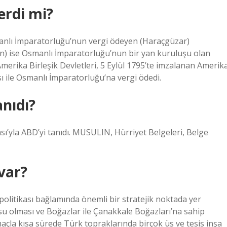
erdi mi?
anlı İmparatorluğu’nun vergi ödeyen (Haraçgüzar)
an) ise Osmanlı İmparatorluğu’nun bir yan kuruluşu olan
 Amerika Birleşik Devletleri, 5 Eylül 1795’te imzalanan Amerik
ı ile Osmanlı İmparatorluğu’na vergi ödedi.
nıdı?
ası’yla ABD’yi tanıdı. MUSULIN, Hürriyet Belgeleri, Belge
var?
olitikası bağlamında önemli bir stratejik noktada yer
u olması ve Boğazlar ile Çanakkale Boğazları’na sahip
çla kısa sürede Türk topraklarında birçok üs ve tesis inşa