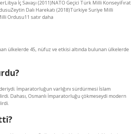
klerLibya İç Savaşı (2011)NATO Geçici Türk Milli KonseyiFırat
dusuZeytin Dalı Harekatı (2018)Türkiye Suriye Milli
illi Ordusu11 satır daha
an ülkelerde 45, nüfuz ve etkisi altında bulunan ülkelerde
urdu?
deriydi. İmparatorluğun varlığını sürdürmesi İslam
ilirdi. Dahası, Osmanlı İmparatorluğu çökmeseydi modern
rdi.
ti?