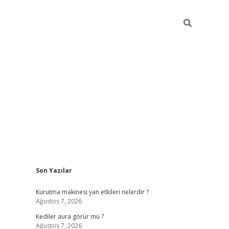
Sidebar
Son Yazılar
ilbet
betci
piabellacasino sitesi
https://www.betexper.xyz/
bet
Kurutma makinesi yan etkileri nelerdir ?
Ağustos 7, 2026
Kediler aura görür mü ?
Ağustos 7, 2026