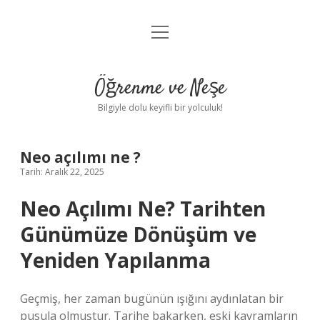
menüyü
Anasayfa
aç
Gizlilik Politikası
Öğrenme ve Neşe
Yasal Uyarı
Bilgiyle dolu keyifli bir yolculuk!
Hakkımızda
Neo açılımı ne ?
Tarih: Aralık 22, 2025
Neo Açılımı Ne? Tarihten
Günümüze Dönüşüm ve
Yeniden Yapılanma
Geçmiş, her zaman bugünün ışığını aydınlatan bir
pusula olmuştur. Tarihe bakarken, eski kavramların