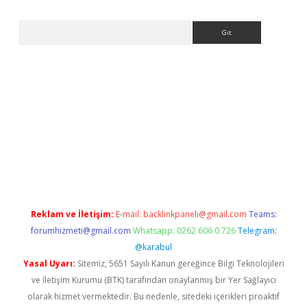
Arama
per.xyz/
betci.co
betci giriş
betci.online
hiltonbetgir.online
Reklam ve İletişim:
E-mail:
backlinkpaneli@gmail.com
Teams:
forumhizmeti@gmail.com
Whatsapp: 0262 606 0 726
Telegram:
@karabul
Yasal Uyarı:
Sitemiz, 5651 Sayılı Kanun gereğince Bilgi Teknolojileri
ve İletişim Kurumu (BTK) tarafından onaylanmış bir Yer Sağlayıcı
olarak hizmet vermektedir. Bu nedenle, sitedeki içerikleri proaktif