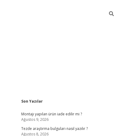
Sidebar
Son Yazılar
ilbet
betci
piabellacasino sitesi
https://www.betexper.xyz/
be
Montajı yapılan ürün iade edilir mi ?
Ağustos 9, 2026
Tezde araştırma bulguları nasıl yazılır ?
Ağustos 8, 2026