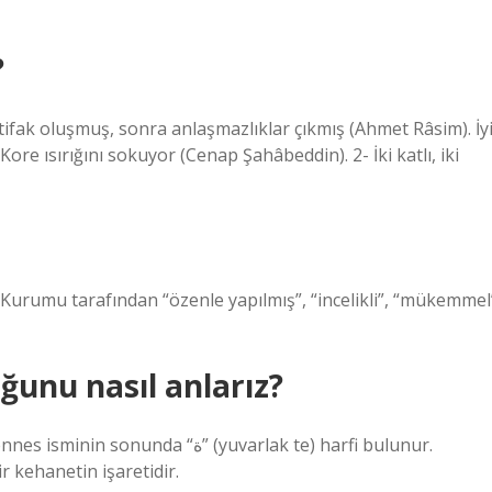
?
a ittifak oluşmuş, sonra anlaşmazlıklar çıkmış (Ahmet Râsim). İy
ore ısırığını sokuyor (Cenap Şahâbeddin). 2- İki katlı, iki
 Kurumu tarafından “özenle yapılmış”, “incelikli”, “mükemmel
ğunu nasıl anlarız?
 “ة” (yuvarlak te) harfi bulunur.
r kehanetin işaretidir.