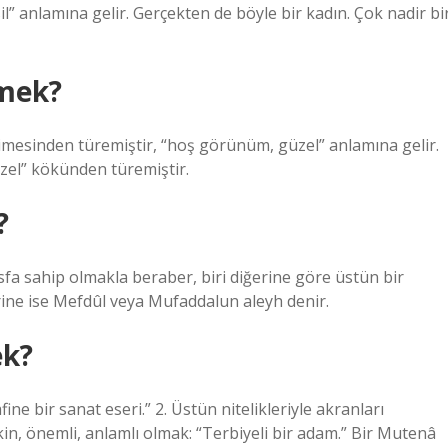
il” anlamına gelir. Gerçekten de böyle bir kadın. Çok nadir bi
emek?
imesinden türemiştir, “hoş görünüm, güzel” anlamına gelir.
zel” kökünden türemiştir.
?
asfa sahip olmakla beraber, biri diğerine göre üstün bir
ne ise Mefdûl veya Mufaddalun aleyh denir.
ek?
ine bir sanat eseri.” 2. Üstün nitelikleriyle akranları
kin, önemli, anlamlı olmak: “Terbiyeli bir adam.” Bir Mutenâ