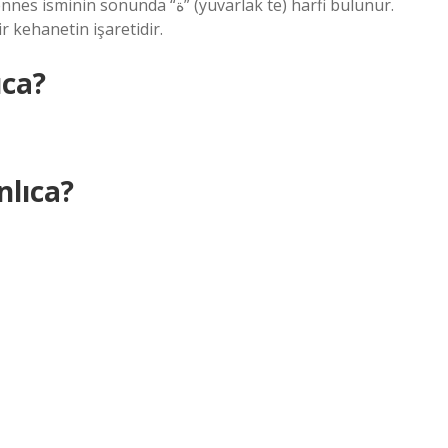
 “ة” (yuvarlak te) harfi bulunur.
r kehanetin işaretidir.
ca?
lıca?