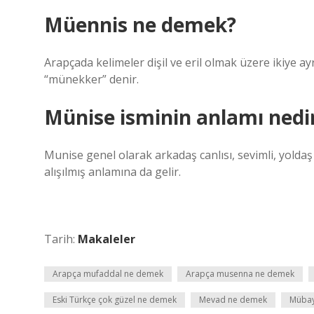
Müennis ne demek?
Arapçada kelimeler dişil ve eril olmak üzere ikiye ayr
“münekker” denir.
Münise isminin anlamı nedi
Munise genel olarak arkadaş canlısı, sevimli, yoldaş
alışılmış anlamına da gelir.
Tarih:
Makaleler
Arapça mufaddal ne demek
Arapça musenna ne demek
Eski Türkçe çok güzel ne demek
Mevad ne demek
Mübay