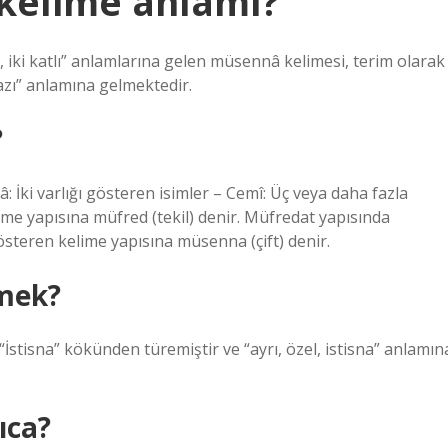
kelime anlamı?
t, iki katlı” anlamlarına gelen müsennâ kelimesi, terim olarak
yazı” anlamına gelmektedir.
?
: İki varlığı gösteren isimler – Cemî: Üç veya daha fazla
lime yapısına müfred (tekil) denir. Müfredat yapısında
 gösteren kelime yapısına müsenna (çift) denir.
mek?
“İstisna” kökünden türemiştir ve “ayrı, özel, istisna” anlamın
ıca?