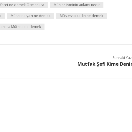
feret ne demek Osmanlıca
Münise isminin anlamı nedir
ı
Müsenna yazı ne demek
Müstesna kadın ne demek
anlıca Mütena ne demek
Sonraki Yaz
Mutfak Şefi Kime Deni