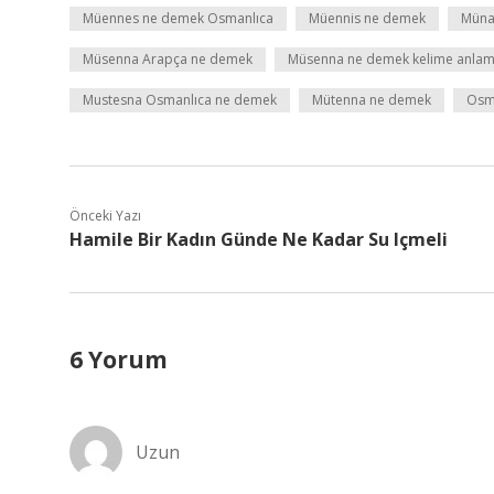
Müennes ne demek Osmanlıca
Müennis ne demek
Müna
Müsenna Arapça ne demek
Müsenna ne demek kelime anlam
Mustesna Osmanlıca ne demek
Mütenna ne demek
Osm
Önceki Yazı
Hamile Bir Kadın Günde Ne Kadar Su Içmeli
6 Yorum
Uzun