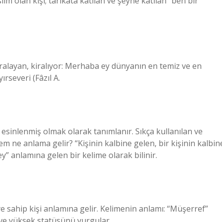
im olan kişi; tarikata katılan ve şeyhe katılan “ben bir
rseveri (Fâzıl A.
 esinlenmiş olmak olarak tanımlanır. Sıkça kullanılan ve
m ne anlama gelir? “Kişinin kalbine gelen, bir kişinin kalbin
ey” anlamına gelen bir kelime olarak bilinir.
e sahip kişi anlamına gelir. Kelimenin anlamı: “Müşerref”
ı ve yüksek statüsünü vurgular.