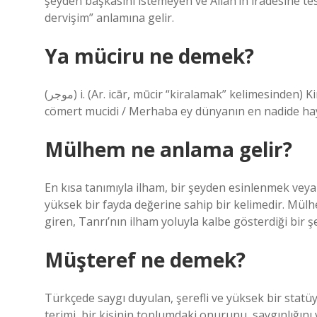
şeyden başkasını istemeyen ve Allah’ın iradesine tesl
dervişim” anlamına gelir.
Ya müciru ne demek?
(ﻣﻮﺟﺮ) i. (Ar. іcār, mūcir “kiralamak” kelimesinden) Kiralayan, kiralıyor: Merhaba ey dünyanın en temiz ve en
cömert mucidi / Merhaba ey dünyanın en nadide hayı
Mülhem ne anlama gelir?
En kısa tanımıyla ilham, bir şeyden esinlenmek veya
yüksek bir fayda değerine sahip bir kelimedir. Mülhe
giren, Tanrı’nın ilham yoluyla kalbe gösterdiği bir ş
Müşteref ne demek?
Türkçede saygı duyulan, şerefli ve yüksek bir statüy
terimi, bir kişinin toplumdaki onurunu, saygınlığın