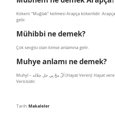
Kökeni: “Muğlak” kelimesi Arapça kökenlidir. Arapçada “مُجهول” (mujhul) kelimesi bilinmeyen veya gizli 
gelir.
Mühibbi ne demek?
Çok sevgisi olan kimse anlamına gelir.
Muhye anlamı ne demek?
Muhyî – اَلْ محْ يِي جل جلاله (Hayat Veren): Hayat veren, hayat veren ve hayat verendir. Her türlü hayat ve canlılığın
Vericisidir.
Tarih:
Makaleler