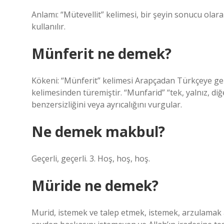
Anlamı: “Mütevellit” kelimesi, bir şeyin sonucu olara
kullanılır.
Münferit ne demek?
Kökeni: “Münferit” kelimesi Arapçadan Türkçeye gelen bir kel
kelimesinden türemiştir. “Munfarid” “tek, yalnız, di
benzersizliğini veya ayrıcalığını vurgular.
Ne demek makbul?
Geçerli, geçerli. 3. Hoş, hoş, hoş.
Müride ne demek?
Murid, istemek ve talep etmek, istemek, arzulamak an