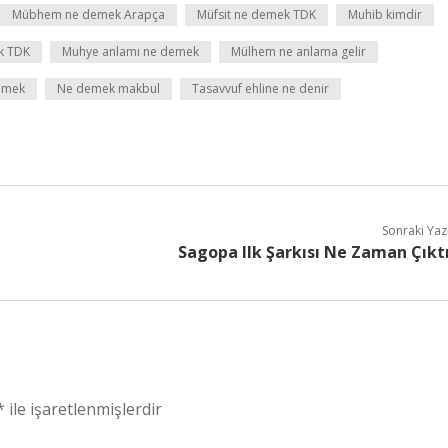
Mübhem ne demek Arapça
Müfsit ne demek TDK
Muhib kimdir
k TDK
Muhye anlamı ne demek
Mülhem ne anlama gelir
emek
Ne demek makbul
Tasavvuf ehline ne denir
Sonraki Yaz
Sagopa Ilk Şarkısı Ne Zaman Çıkt
*
ile işaretlenmişlerdir