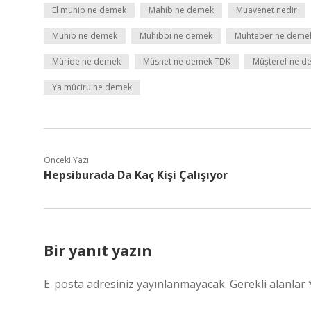
El muhip ne demek
Mahib ne demek
Muavenet nedir
Muhib ne demek
Mühibbi ne demek
Muhteber ne deme
Müride ne demek
Müsnet ne demek TDK
Müşteref ne d
Ya müciru ne demek
Önceki Yazı
Hepsiburada Da Kaç Kişi Çalışıyor
Bir yanıt yazın
E-posta adresiniz yayınlanmayacak.
Gerekli alanlar