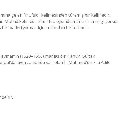
amına gelen “mufsid” kelimesinden türemiş bir kelimedir.
. Mufsid kelimesi, İslam teolojisinde inancı (inancı) geçersiz
ir ibadeti yıkmak için kullanılan bir terimdir.
eyman’ın (1520–1566) mahlasıdır. Kanuni Sultan
stanbul’da, aynı zamanda şair olan II. Mahmud’un kızı Adile
 denir.