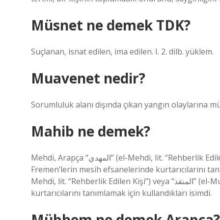
Müsnet ne demek TDK?
Suçlanan, isnat edilen, ima edilen. I. 2. dilb. yüklem.
Muavenet nedir?
Sorumluluk alanı dışında çıkan yangın olaylarına m
Mahib ne demek?
Mehdi, Arapça “المهدي” (el-Mehdi, lit. “Rehberlik Edilen Kişi”) veya “المنقذ” (el-Munqidh, lit. “Kurtarıcı”),
Fremen’lerin mesih efsanelerinde kurtarıcılarını tanımlamak
Mehdi, lit. “Rehberlik Edilen Kişi”) veya “المنقذ” (el-Munqidh, lit. “Kurtarıcı”), Fremen’lerin mesih efsanelerinde
kurtarıcılarını tanımlamak için kullandıkları isimdi.
Mübhem ne demek Arapça?