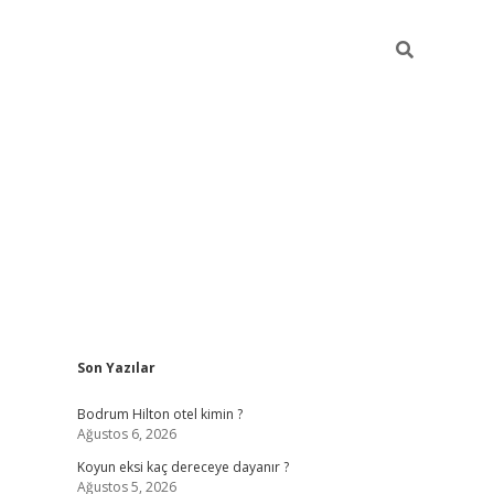
Sidebar
Son Yazılar
ilbet
betci
piabellacasino sitesi
https://www.betexper.xyz/
be
Bodrum Hilton otel kimin ?
Ağustos 6, 2026
Koyun eksi kaç dereceye dayanır ?
Ağustos 5, 2026