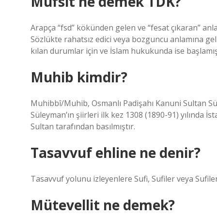
Müfsit ne demek TDK?
Arapça “fsd” kökünden gelen ve “fesat çıkaran” anl
Sözlükte rahatsız edici veya bozguncu anlamına gelir
kılan durumlar için ve İslam hukukunda ise başlamış b
Muhib kimdir?
Muhibbî/Muhib, Osmanlı Padişahı Kanuni Sultan Sül
Süleyman’ın şiirleri ilk kez 1308 (1890-91) yılında İ
Sultan tarafından basılmıştır.
Tasavvuf ehline ne denir?
Tasavvuf yolunu izleyenlere Sufi, Sufiler veya Sufiler
Mütevellit ne demek?