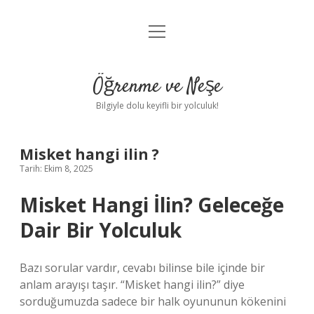
menüyü
Anasayfa
aç
Gizlilik Politikası
Öğrenme ve Neşe
Yasal Uyarı
Bilgiyle dolu keyifli bir yolculuk!
Hakkımızda
Misket hangi ilin ?
Tarih: Ekim 8, 2025
Misket Hangi İlin? Geleceğe
Dair Bir Yolculuk
Bazı sorular vardır, cevabı bilinse bile içinde bir
anlam arayışı taşır. “Misket hangi ilin?” diye
sorduğumuzda sadece bir halk oyununun kökenini