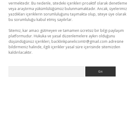
vermektedir. Bu nedenle, sitedeki içerikleri proaktif olarak denetleme
veya araştırma yükümlülüğümüz bulunmamaktadır. Ancak, üyelerimiz
yazdıkları içeriklerin sorumluluğunu taşımakta olup, siteye üye olarak
bu sorumluluğu kabul etmiş sayılırlar.
Sitemiz, kar amacı gütmeyen ve tamamen ücretsiz bir bilgi paylaşım
platformudur. Hukuka ve yasal düzenlemelere aykırı olduğunu
düşündüğünüz içerikleri,
backlinkpanelicomtr@gmail.com
adresine
bildirmeniz halinde, ilgili içerikler yasal süre içerisinde sitemizden
kaldırılacaktır.
Arama
r.xyz/
betci.co
betci giriş
betci.online
hiltonbetgir.online