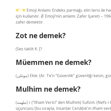
Emoji Anlamı: Endeks parmağı, elin tersi ile h
için kullanılır. ✌
Emoji’nin anlamı: Zafer İşareti – 196
zafer demektir.
Zot ne demek?
(Ses taklit K. [?
Müemmen ne demek?
(ﻣﻮﺌﻣّﻦ) Ekle. (Ar. Te’n “Güvenlik” güvenliği kesin,
Mulhim ne demek?
(ﻣﻠﻬﻤﻪ) i. (“İlham Verici” den Mulhim) Sufizm. (Nefs-i Mülhime kelimesinden kısaltma ile) Ruhun yedi seviyesinin
üçüncüsü [bu sırayla, insanlar Cenâbık’ın ilham sevi