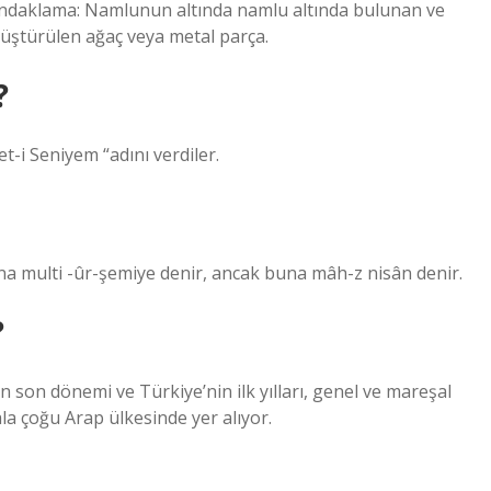
ndaklama: Namlunun altında namlu altında bulunan ve
önüştürülen ağaç veya metal parça.
?
-i Seniyem “adını verdiler.
 multi -ûr-şemiye denir, ancak buna mâh-z nisân denir.
?
hala çoğu Arap ülkesinde yer alıyor.