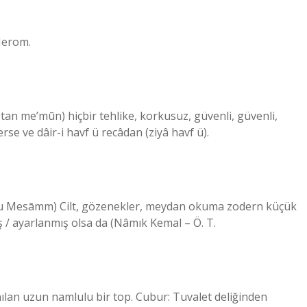
 Merom.
rse ve dâir-i havf ü recâdan (ziyâ havf ü).
ş / ayarlanmış olsa da (Nâmık Kemal – Ö. T.
lan uzun namlulu bir top. Cubur: Tuvalet deliğinden