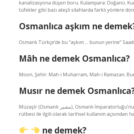
kanalizasyona düşen boru. Kulampara: Ooğancı. Ku
tüfekler gibi bazı ateşli silahlarda farklı yönlere d
Osmanlıca aşkım ne demek
Osmanlı Türkçe’de bu “aşkım … bunun yerine” Saadet
Mâh ne demek Osmanlıca?
Moon, Şehir: Mah-i Muharram, Mah-i Ramazan. Buna
Musır ne demek Osmanlıca
Müzaşîr (Osmanlı: مشير), Osmanlı İmparatorluğu’nun son dönemi ve Türkiye’nin ilk yılları, genel ve mareşal
rütbesi ile ilgili olarak tarihsel kullanım açısından 
ne demek?