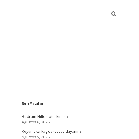
Sidebar
Son Yazılar
ilbet
betci
piabellacasino sitesi
https://www.betexper.xyz
Bodrum Hilton otel kimin ?
Ağustos 6, 2026
Koyun eksi kaç dereceye dayanır ?
Ağustos 5, 2026