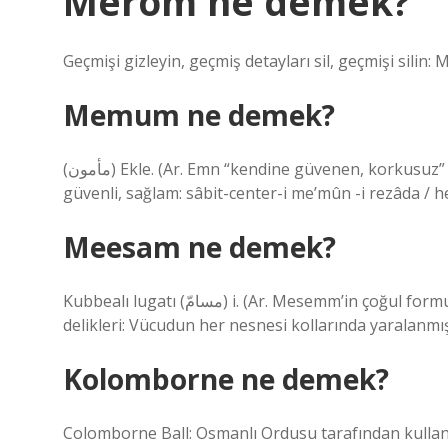
Merom ne demek?
Geçmişi gizleyin, geçmiş detayları sil, geçmişi silin:
Memum ne demek?
(ﻣﺄﻣﻮﻥ) Ekle. (Ar. Emn “kendine güvenen, korkusuz” tan me’mūn) hiçbir tehlike, korkusuz, güvenli, güvenli,
güvenli, sağlam: sâbit-center-i me’mûn -i rezâda / he
Meesam ne demek?
Kubbealı lugatı (ﻣﺴﺎﻡّ) i. (Ar. Mesemm’in çoğul formu Mesāmm) Cilt, gözenekler, meydan okuma zodern küçük
delikleri: Vücudun her nesnesi kollarında yaralanmı
Kolomborne ne demek?
Colomborne Ball: Osmanlı Ordusu tarafından kullanı