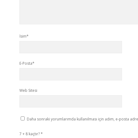
İsim*
E-Posta*
Web Sitesi
Daha sonraki yorumlarımda kullanılması için adım, e-posta adres
7 + 8 kaçtır?
*