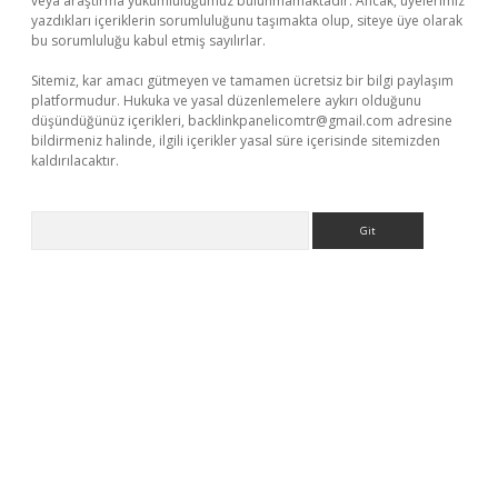
veya araştırma yükümlülüğümüz bulunmamaktadır. Ancak, üyelerimiz
yazdıkları içeriklerin sorumluluğunu taşımakta olup, siteye üye olarak
bu sorumluluğu kabul etmiş sayılırlar.
Sitemiz, kar amacı gütmeyen ve tamamen ücretsiz bir bilgi paylaşım
platformudur. Hukuka ve yasal düzenlemelere aykırı olduğunu
düşündüğünüz içerikleri,
backlinkpanelicomtr@gmail.com
adresine
bildirmeniz halinde, ilgili içerikler yasal süre içerisinde sitemizden
kaldırılacaktır.
Arama
etci
piabellacasino sitesi
https://www.betexper.xyz/
betci.co
bet