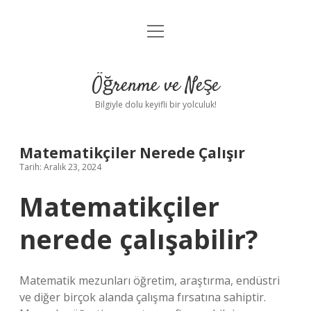
menüyü
Anasayfa
aç
Gizlilik Politikası
Öğrenme ve Neşe
Yasal Uyarı
Bilgiyle dolu keyifli bir yolculuk!
Hakkımızda
Matematikçiler Nerede Çalışır
Tarih: Aralık 23, 2024
Matematikçiler
nerede çalışabilir?
Matematik mezunları öğretim, araştırma, endüstri
ve diğer birçok alanda çalışma fırsatına sahiptir.