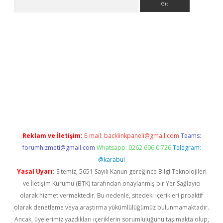
.xyz/
betci.co
betci giriş
betci.online
hiltonbetgir.online
Reklam ve İletişim:
E-mail:
backlinkpaneli@gmail.com
Teams:
forumhizmeti@gmail.com
Whatsapp: 0262 606 0 726
Telegram:
@karabul
Yasal Uyarı:
Sitemiz, 5651 Sayılı Kanun gereğince Bilgi Teknolojileri
ve İletişim Kurumu (BTK) tarafından onaylanmış bir Yer Sağlayıcı
olarak hizmet vermektedir. Bu nedenle, sitedeki içerikleri proaktif
olarak denetleme veya araştırma yükümlülüğümüz bulunmamaktadır.
Ancak, üyelerimiz yazdıkları içeriklerin sorumluluğunu taşımakta olup,