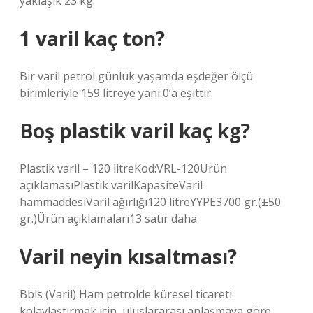
yaklaşık 23 kg.
1 varil kaç ton?
Bir varil petrol günlük yaşamda eşdeğer ölçü
birimleriyle 159 litreye yani 0’a eşittir.
Boş plastik varil kaç kg?
Plastik varil – 120 litreKod:VRL-120Ürün
açıklamasıPlastik varilKapasiteVaril
hammaddesiVaril ağırlığı120 litreYYPE3700 gr.(±50
gr.)Ürün açıklamaları13 satır daha
Varil neyin kısaltması?
Bbls (Varil) Ham petrolde küresel ticareti
kolaylaştırmak için, uluslararası anlaşmaya göre