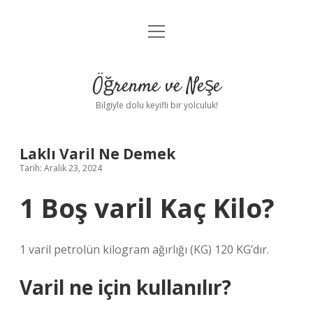
menüyü
Anasayfa
aç
Gizlilik Politikası
Öğrenme ve Neşe
Yasal Uyarı
Bilgiyle dolu keyifli bir yolculuk!
Hakkımızda
Laklı Varil Ne Demek
Tarih: Aralık 23, 2024
1 Boş varil Kaç Kilo?
1 varil petrolün kilogram ağırlığı (KG) 120 KG’dır.
Varil ne için kullanılır?