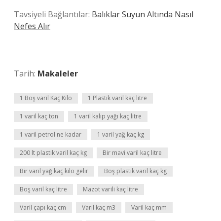
Tavsiyeli Bağlantılar:
Balıklar Suyun Altında Nasıl
Nefes Alır
Tarih:
Makaleler
1 Boş varil Kaç Kilo
1 Plastik varil kaç litre
1 varil kaç ton
1 varil kalıp yağı kaç litre
1 varil petrol ne kadar
1 varil yağ kaç kg
200 lt plastik varil kaç kg
Bir mavi varil kaç litre
Bir varil yağ kaç kilo gelir
Boş plastik varil kaç kg
Boş varil kaç litre
Mazot varili kaç litre
Varil çapı kaç cm
Varil kaç m3
Varil kaç mm