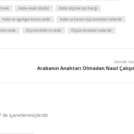
 örnek
Kütle neyle ölçülür
Kütle ölçmek için hangi
Kütle ve ağırlığın birimi nedir
Kütle ve hacim ölçü birimleri nelerdir
irimi nedir
Ölçü birimleri h nedir
Ölçüm birimleri nelerdir
Sonraki Yaz
Arabanın Anahtarı Olmadan Nasıl Çalışı
*
ile işaretlenmişlerdir