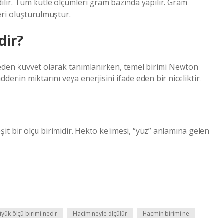
lir. Tüm kütle ölçümleri gram bazında yapılır. Gram
leri oluşturulmuştur.
dir?
i eden kuvvet olarak tanımlanırken, temel birimi Newton
denin miktarını veya enerjisini ifade eden bir niceliktir.
t bir ölçü birimidir. Hekto kelimesi, “yüz” anlamına gelen
üyük ölçü birimi nedir
Hacim neyle ölçülür
Hacmin birimi ne