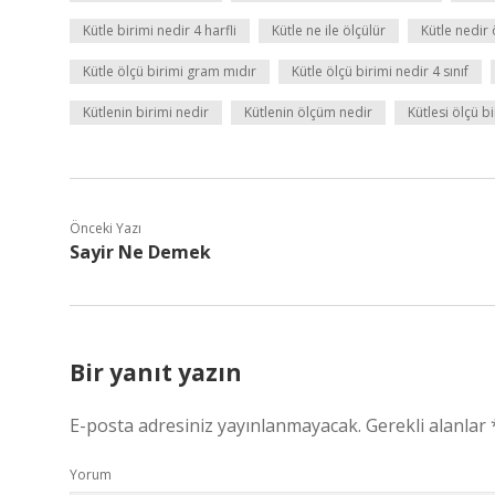
Kütle birimi nedir 4 harfli
Kütle ne ile ölçülür
Kütle nedir
Kütle ölçü birimi gram mıdır
Kütle ölçü birimi nedir 4 sınıf
Kütlenin birimi nedir
Kütlenin ölçüm nedir
Kütlesi ölçü b
Önceki Yazı
Sayir Ne Demek
Bir yanıt yazın
E-posta adresiniz yayınlanmayacak.
Gerekli alanlar
Yorum