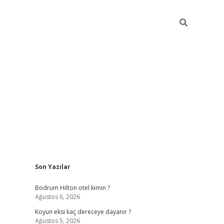
Sidebar
Son Yazılar
ilbet
betci
piabellacasino sitesi
https://www.betexper.xyz/
be
Bodrum Hilton otel kimin ?
Ağustos 6, 2026
Koyun eksi kaç dereceye dayanır ?
Ağustos 5, 2026