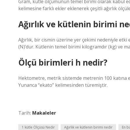
Gram, kütle ölçümünün temel birimi olarak kabul edi
kelimesine farklı ekler eklenerek çeşitli ağırlık ölçü
Ağırlık ve kütlenin birimi ne
Ağırlık, bir cismin üzerine yer çekimi nedeniyle etk
(N)’dur. Kütlenin temel birimi kilogramdır (kg) ve mad
Ölçü birimleri h nedir?
Hektometre, metrik sistemde metrenin 100 katına eşi
Yunanca “ekato” kelimesinden türemiştir.
Tarih:
Makaleler
1 kütle Ölçüsü Nedir
Ağırlık ve kütlenin birimi nedir
En b