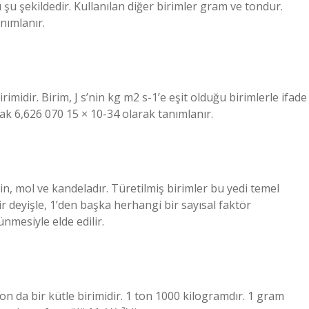
ı şu şekildedir. Kullanılan diğer birimler gram ve tondur.
nımlanır.
imidir. Birim, J s’nin kg m2 s-1’e eşit olduğu birimlerle ifade
arak 6,626 070 15 × 10-34 olarak tanımlanır.
n, mol ve kandeladır. Türetilmiş birimler bu yedi temel
r deyişle, 1’den başka herhangi bir sayısal faktör
nmesiyle elde edilir.
on da bir kütle birimidir. 1 ton 1000 kilogramdır. 1 gram