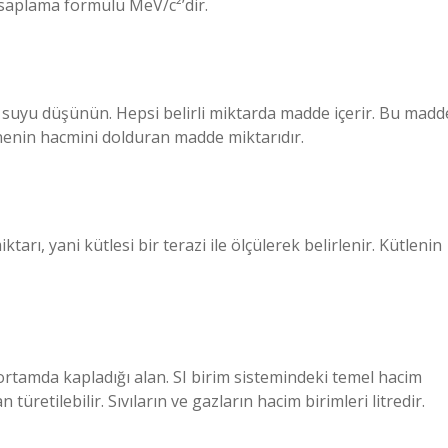
esaplama formülü MeV/c²’dir.
ak suyu düşünün. Hepsi belirli miktarda madde içerir. Bu madd
snenin hacmini dolduran madde miktarıdır.
rı, yani kütlesi bir terazi ile ölçülerek belirlenir. Kütlenin
ortamda kapladığı alan. SI birim sistemindeki temel hacim
üretilebilir. Sıvıların ve gazların hacim birimleri litredir.