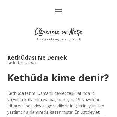
menüyü
Anasayfa
aç
Gizlilik Politikası
Öğrenme ve Neşe
Yasal Uyarı
Bilgiyle dolu keyifli bir yolculuk!
Hakkımızda
Kethüdası Ne Demek
Tarih: Ekim 12, 2024
Kethüda kime denir?
Kethüda terimi Osmanlı devlet teşkilatında 15.
yüzyılda kullanılmaya başlanmıştır. 19. yüzyıldan
itibaren “bazı devlet görevlilerinin işlerini yürüten
yardımcı” anlamını da kazanmıştır. En üst devlet