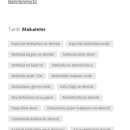
Belirlenmiştir
Tarih:
Makaleler
Kapıcılar kethüdası ne demek
Kapıcılar kethüdası nedir
Kethüda bugün ne demek
Kethüda kime denir
Kethüda mı kadı mı
Kethüda ne demek lonca
Kethüda nedir TDK
Kethüdalık makamı nedir
Kethudanin görevi nedir
Ketu Dağı ne demek
Köy kethüdası ne iş yapar
Kul kethüda ne demek
Naip kime denir
Osmanlıda içişleri bakanına ne denirdi
Osmanlıda kadına ne denirdi
Sadaret kethüdâsı neye dönüştü
Saray kethüdası kimdir