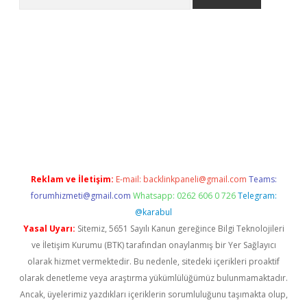
xyz/
betci.co
betci giriş
betci.online
hiltonbetgir.online
Reklam ve İletişim:
E-mail:
backlinkpaneli@gmail.com
Teams:
forumhizmeti@gmail.com
Whatsapp: 0262 606 0 726
Telegram:
@karabul
Yasal Uyarı:
Sitemiz, 5651 Sayılı Kanun gereğince Bilgi Teknolojileri
ve İletişim Kurumu (BTK) tarafından onaylanmış bir Yer Sağlayıcı
olarak hizmet vermektedir. Bu nedenle, sitedeki içerikleri proaktif
olarak denetleme veya araştırma yükümlülüğümüz bulunmamaktadır.
Ancak, üyelerimiz yazdıkları içeriklerin sorumluluğunu taşımakta olup,