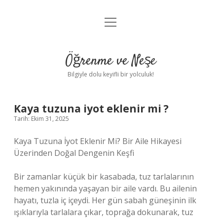
menüyü
Anasayfa
aç
Gizlilik Politikası
Öğrenme ve Neşe
Yasal Uyarı
Bilgiyle dolu keyifli bir yolculuk!
Hakkımızda
Kaya tuzuna iyot eklenir mi ?
Tarih: Ekim 31, 2025
Kaya Tuzuna İyot Eklenir Mi? Bir Aile Hikayesi
Üzerinden Doğal Dengenin Keşfi
Bir zamanlar küçük bir kasabada, tuz tarlalarının
hemen yakınında yaşayan bir aile vardı. Bu ailenin
hayatı, tuzla iç içeydi. Her gün sabah güneşinin ilk
ışıklarıyla tarlalara çıkar, toprağa dokunarak, tuz