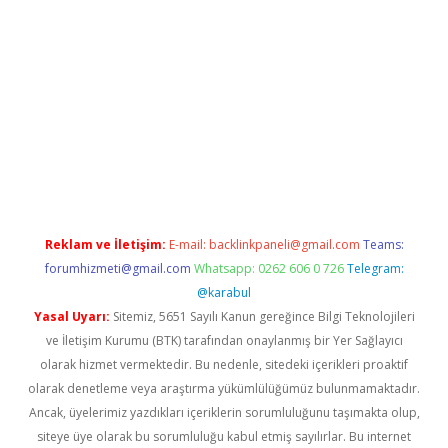
w.betexper.xyz/
betci.co
betci giriş
betci.online
hiltonbetgir.onl
Reklam ve İletişim:
E-mail:
backlinkpaneli@gmail.com
Teams:
forumhizmeti@gmail.com
Whatsapp: 0262 606 0 726
Telegram:
@karabul
Yasal Uyarı:
Sitemiz, 5651 Sayılı Kanun gereğince Bilgi Teknolojileri
ve İletişim Kurumu (BTK) tarafından onaylanmış bir Yer Sağlayıcı
olarak hizmet vermektedir. Bu nedenle, sitedeki içerikleri proaktif
olarak denetleme veya araştırma yükümlülüğümüz bulunmamaktadır.
Ancak, üyelerimiz yazdıkları içeriklerin sorumluluğunu taşımakta olup,
siteye üye olarak bu sorumluluğu kabul etmiş sayılırlar. Bu internet