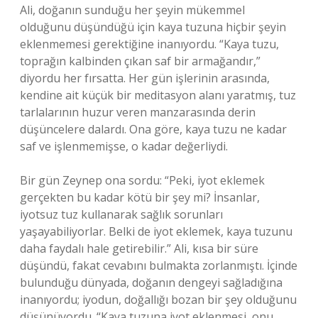
Ali, doğanın sunduğu her şeyin mükemmel
olduğunu düşündüğü için kaya tuzuna hiçbir şeyin
eklenmemesi gerektiğine inanıyordu. “Kaya tuzu,
toprağın kalbinden çıkan saf bir armağandır,”
diyordu her fırsatta. Her gün işlerinin arasında,
kendine ait küçük bir meditasyon alanı yaratmış, tuz
tarlalarının huzur veren manzarasında derin
düşüncelere dalardı. Ona göre, kaya tuzu ne kadar
saf ve işlenmemişse, o kadar değerliydi.
Bir gün Zeynep ona sordu: “Peki, iyot eklemek
gerçekten bu kadar kötü bir şey mi? İnsanlar,
iyotsuz tuz kullanarak sağlık sorunları
yaşayabiliyorlar. Belki de iyot eklemek, kaya tuzunu
daha faydalı hale getirebilir.” Ali, kısa bir süre
düşündü, fakat cevabını bulmakta zorlanmıştı. İçinde
bulunduğu dünyada, doğanın dengeyi sağladığına
inanıyordu; iyodun, doğallığı bozan bir şey olduğunu
düşünüyordu. “Kaya tuzuna iyot eklenmesi, onu