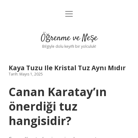
menüyü
Anasayfa
aç
Gizlilik Politikası
Öğrenme ve Neşe
Yasal Uyarı
Bilgiyle dolu keyifli bir yolculuk!
Hakkımızda
Kaya Tuzu Ile Kristal Tuz Aynı Mıdır
Tarih: Mayıs 1, 2025
Canan Karatay’ın
önerdiği tuz
hangisidir?