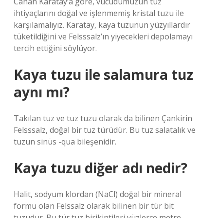
Canan Karatay’a göre, vücudumuzun tuz
ihtiyaçlarını doğal ve işlenmemiş kristal tuzu ile
karşılamalıyız. Karatay, kaya tuzunun yüzyıllardır
tüketildiğini ve Felsssalz’ın yiyecekleri depolamayı
tercih ettiğini söylüyor.
Kaya tuzu ile salamura tuz
aynı mı?
Takılan tuz ve tuz tuzu olarak da bilinen Çankirin
Felsssalz, doğal bir tuz türüdür. Bu tuz salatalık ve
tuzun sinüs -qua bileşenidir.
Kaya tuzu diğer adı nedir?
Halit, sodyum klordan (NaCl) doğal bir mineral
formu olan Felssalz olarak bilinen bir tür bit
tuzudur. Bu tür tuz birikintileri yüzlerce metre