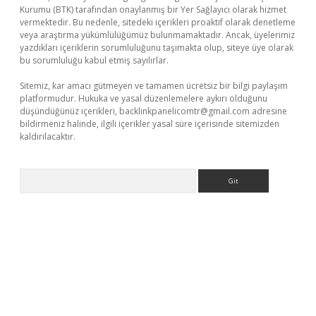
Kurumu (BTK) tarafından onaylanmış bir Yer Sağlayıcı olarak hizmet
vermektedir. Bu nedenle, sitedeki içerikleri proaktif olarak denetleme
veya araştırma yükümlülüğümüz bulunmamaktadır. Ancak, üyelerimiz
yazdıkları içeriklerin sorumluluğunu taşımakta olup, siteye üye olarak
bu sorumluluğu kabul etmiş sayılırlar.
Sitemiz, kar amacı gütmeyen ve tamamen ücretsiz bir bilgi paylaşım
platformudur. Hukuka ve yasal düzenlemelere aykırı olduğunu
düşündüğünüz içerikleri,
backlinkpanelicomtr@gmail.com
adresine
bildirmeniz halinde, ilgili içerikler yasal süre içerisinde sitemizden
kaldırılacaktır.
Arama
xyz/
betci.co
betci giriş
betci.online
hiltonbetgir.online