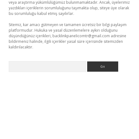
veya araştırma yükümlülüğümüz bulunmamaktadır. Ancak, üyelerimiz
yazdıkları içeriklerin sorumluluğunu taşımakta olup, siteye üye olarak
bu sorumluluğu kabul etmiş sayılırlar.
Sitemiz, kar amacı gütmeyen ve tamamen ücretsiz bir bilgi paylaşım
platformudur. Hukuka ve yasal düzenlemelere aykırı olduğunu
düşündüğünüz içerikleri,
backlinkpanelicomtr@gmail.com
adresine
bildirmeniz halinde, ilgili içerikler yasal süre içerisinde sitemizden
kaldırılacaktır.
Arama
yz/
betci.co
betci giriş
betci.online
hiltonbetgir.online