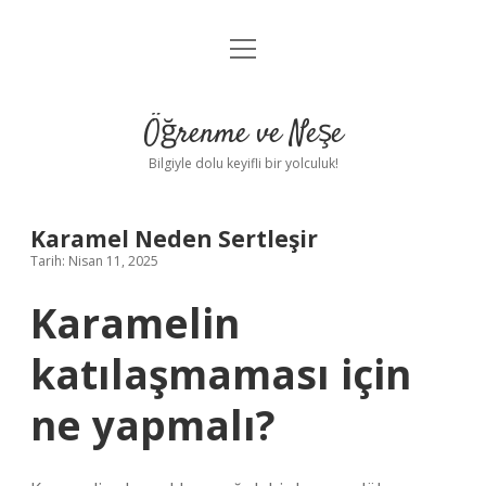
menüyü
Anasayfa
aç
Gizlilik Politikası
Öğrenme ve Neşe
Yasal Uyarı
Bilgiyle dolu keyifli bir yolculuk!
Hakkımızda
Karamel Neden Sertleşir
Tarih: Nisan 11, 2025
Karamelin
katılaşmaması için
ne yapmalı?