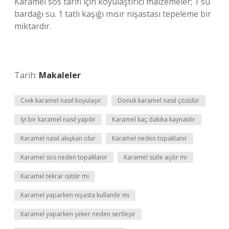
Karamel sos tarifi için koyulaştırıcı malzemeler; 1 su
bardağı su. 1 tatlı kaşığı mısır nişastası tepeleme bir
miktardır.
Tarih:
Makaleler
Cıvık karamel nasıl koyulaşır
Donuk karamel nasıl çözülür
İyi bir karamel nasıl yapılır
Karamel kaç dakika kaynatılır
Karamel nasıl akışkan olur
Karamel neden topaklanır
Karamel sos neden topaklanır
Karamel sütle açılır mı
Karamel tekrar ısıtılır mı
Karamel yaparken nişasta kullanılır mı
Karamel yaparken şeker neden sertleşir