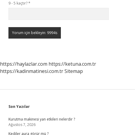
9 - 5 kaçtır?
*
https://haylazlar.com
https://ketuna.com.tr
https://kadinmatinesi.com.tr
Sitemap
Sidebar
Son Yazılar
Kurutma makinesi yan etkileri nelerdir ?
Ağustos 7, 2026
Kediler aura görür mü ?