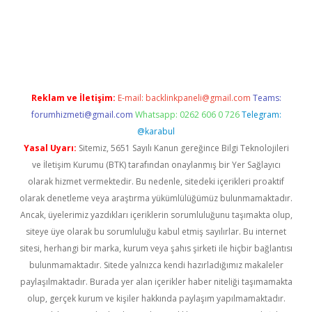
xyz/
betci.co
betci giriş
betci.online
hiltonbetgir.online
Reklam ve İletişim:
E-mail:
backlinkpaneli@gmail.com
Teams:
forumhizmeti@gmail.com
Whatsapp: 0262 606 0 726
Telegram:
@karabul
Yasal Uyarı:
Sitemiz, 5651 Sayılı Kanun gereğince Bilgi Teknolojileri
ve İletişim Kurumu (BTK) tarafından onaylanmış bir Yer Sağlayıcı
olarak hizmet vermektedir. Bu nedenle, sitedeki içerikleri proaktif
olarak denetleme veya araştırma yükümlülüğümüz bulunmamaktadır.
Ancak, üyelerimiz yazdıkları içeriklerin sorumluluğunu taşımakta olup,
siteye üye olarak bu sorumluluğu kabul etmiş sayılırlar. Bu internet
sitesi, herhangi bir marka, kurum veya şahıs şirketi ile hiçbir bağlantısı
bulunmamaktadır. Sitede yalnızca kendi hazırladığımız makaleler
paylaşılmaktadır. Burada yer alan içerikler haber niteliği taşımamakta
olup, gerçek kurum ve kişiler hakkında paylaşım yapılmamaktadır.