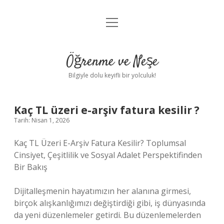
menüyü
Anasayfa
aç
Gizlilik Politikası
Öğrenme ve Neşe
Yasal Uyarı
Bilgiyle dolu keyifli bir yolculuk!
Hakkımızda
Kaç TL üzeri e-arşiv fatura kesilir ?
Tarih: Nisan 1, 2026
Kaç TL Üzeri E-Arşiv Fatura Kesilir? Toplumsal
Cinsiyet, Çeşitlilik ve Sosyal Adalet Perspektifinden
Bir Bakış
Dijitalleşmenin hayatımızın her alanına girmesi,
birçok alışkanlığımızı değiştirdiği gibi, iş dünyasında
da yeni düzenlemeler getirdi. Bu düzenlemelerden