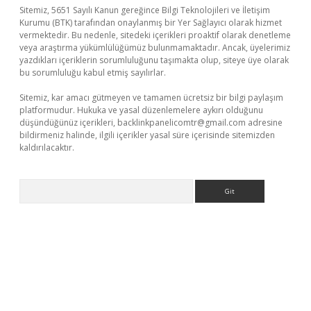
Sitemiz, 5651 Sayılı Kanun gereğince Bilgi Teknolojileri ve İletişim
Kurumu (BTK) tarafından onaylanmış bir Yer Sağlayıcı olarak hizmet
vermektedir. Bu nedenle, sitedeki içerikleri proaktif olarak denetleme
veya araştırma yükümlülüğümüz bulunmamaktadır. Ancak, üyelerimiz
yazdıkları içeriklerin sorumluluğunu taşımakta olup, siteye üye olarak
bu sorumluluğu kabul etmiş sayılırlar.
Sitemiz, kar amacı gütmeyen ve tamamen ücretsiz bir bilgi paylaşım
platformudur. Hukuka ve yasal düzenlemelere aykırı olduğunu
düşündüğünüz içerikleri,
backlinkpanelicomtr@gmail.com
adresine
bildirmeniz halinde, ilgili içerikler yasal süre içerisinde sitemizden
kaldırılacaktır.
Arama
.xyz/
betci.co
betci giriş
betci.online
hiltonbetgir.online