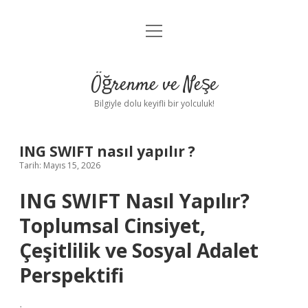
menüyü
Anasayfa
aç
Gizlilik Politikası
Öğrenme ve Neşe
Yasal Uyarı
Bilgiyle dolu keyifli bir yolculuk!
Hakkımızda
ING SWIFT nasıl yapılır ?
Tarih: Mayıs 15, 2026
ING SWIFT Nasıl Yapılır?
Toplumsal Cinsiyet,
Çeşitlilik ve Sosyal Adalet
Perspektifi