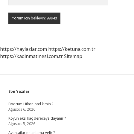
https://haylazlar.com
https://ketuna.com.tr
https://kadinmatinesi.com.tr
Sitemap
Sidebar
Son Yazılar
Bodrum Hilton otel kimin ?
Ağustos 6, 2026
Koyun eksi kaç dereceye dayanır ?
Ağustos 5, 2026
Avantajlar ne anlama gelir ?