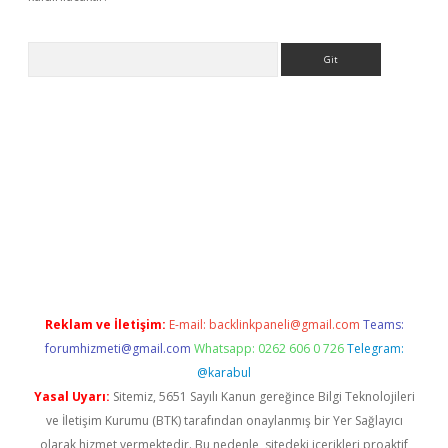
Arama
per.xyz/
betci.co
betci giriş
betci.online
hiltonbetgir.online
Reklam ve İletişim:
E-mail:
backlinkpaneli@gmail.com
Teams:
forumhizmeti@gmail.com
Whatsapp: 0262 606 0 726
Telegram:
@karabul
Yasal Uyarı:
Sitemiz, 5651 Sayılı Kanun gereğince Bilgi Teknolojileri
ve İletişim Kurumu (BTK) tarafından onaylanmış bir Yer Sağlayıcı
olarak hizmet vermektedir. Bu nedenle, sitedeki içerikleri proaktif