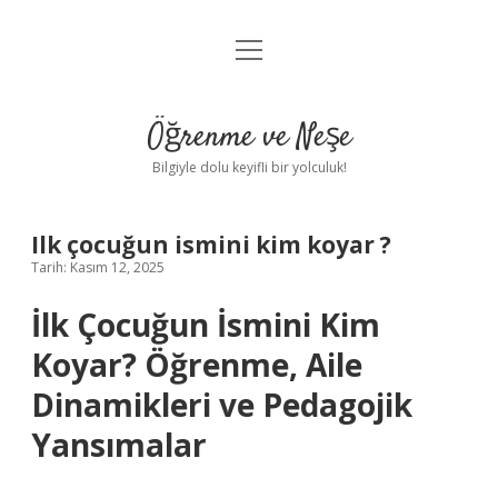
menüyü
Anasayfa
aç
Gizlilik Politikası
Öğrenme ve Neşe
Yasal Uyarı
Bilgiyle dolu keyifli bir yolculuk!
Hakkımızda
Ilk çocuğun ismini kim koyar ?
Tarih: Kasım 12, 2025
İlk Çocuğun İsmini Kim
Koyar? Öğrenme, Aile
Dinamikleri ve Pedagojik
Yansımalar