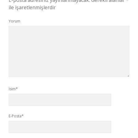
E-posta adresiniz yayınlanmayacak.
Gerekli alanlar
*
ile işaretlenmişlerdir
Yorum
İsim*
E-Posta*