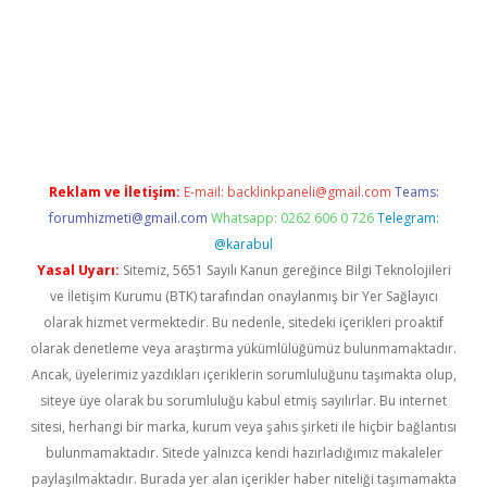
z/
betci.co
betci giriş
betci.online
hiltonbetgir.online
Reklam ve İletişim:
E-mail:
backlinkpaneli@gmail.com
Teams:
forumhizmeti@gmail.com
Whatsapp: 0262 606 0 726
Telegram:
@karabul
Yasal Uyarı:
Sitemiz, 5651 Sayılı Kanun gereğince Bilgi Teknolojileri
ve İletişim Kurumu (BTK) tarafından onaylanmış bir Yer Sağlayıcı
olarak hizmet vermektedir. Bu nedenle, sitedeki içerikleri proaktif
olarak denetleme veya araştırma yükümlülüğümüz bulunmamaktadır.
Ancak, üyelerimiz yazdıkları içeriklerin sorumluluğunu taşımakta olup,
siteye üye olarak bu sorumluluğu kabul etmiş sayılırlar. Bu internet
sitesi, herhangi bir marka, kurum veya şahıs şirketi ile hiçbir bağlantısı
bulunmamaktadır. Sitede yalnızca kendi hazırladığımız makaleler
paylaşılmaktadır. Burada yer alan içerikler haber niteliği taşımamakta