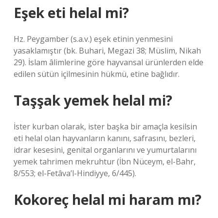
Eşek eti helal mi?
Hz. Peygamber (s.a.v.) eşek etinin yenmesini
yasaklamıştır (bk. Buhari, Megazi 38; Müslim, Nikah
29). İslam âlimlerine göre hayvansal ürünlerden elde
edilen sütün içilmesinin hükmü, etine bağlıdır.
Taşşak yemek helal mi?
İster kurban olarak, ister başka bir amaçla kesilsin
eti helal olan hayvanların kanını, safrasını, bezleri,
idrar kesesini, genital organlarını ve yumurtalarını
yemek tahrimen mekruhtur (İbn Nüceym, el-Bahr,
8/553; el-Fetâva’l-Hindiyye, 6/445).
Kokoreç helal mi haram mı?