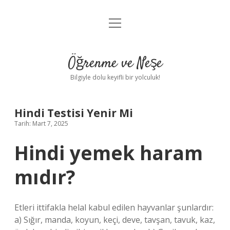
menüyü
Anasayfa
aç
Gizlilik Politikası
Öğrenme ve Neşe
Yasal Uyarı
Bilgiyle dolu keyifli bir yolculuk!
Hakkımızda
Hindi Testisi Yenir Mi
Tarih: Mart 7, 2025
Hindi yemek haram
mıdır?
Etleri ittifakla helal kabul edilen hayvanlar şunlardır:
a) Sığır, manda, koyun, keçi, deve, tavşan, tavuk, kaz,