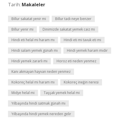
Tarih:
Makaleler
Billur sakatat yenir mi
Billur tadı neye benzer
Billur yenir mi
Dinimizde sakatat yemek caiz mi
Hindi eti helal mi haram mı
Hindi eti mi tavuk eti mi
Hindi salam yemek günah mı
Hindi yemek haram mıdır
Hindi yemek zararlı mı
Horoz eti neden yenmez
Kanı akmayan hayvan neden yenmez
Kokoreç helal mi haram mı
Kokoreç ineğin neresi
Midye helal mi
Taşşak yemek helal mi
Yılbaşında hindi satmak günah mı
Yılbaşında hindi yemek nereden gelir