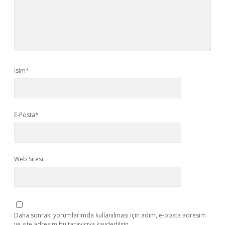
İsim*
E-Posta*
Web Sitesi
Daha sonraki yorumlarımda kullanılması için adım, e-posta adresim
ve site adresim bu tarayıcıya kaydedilsin.