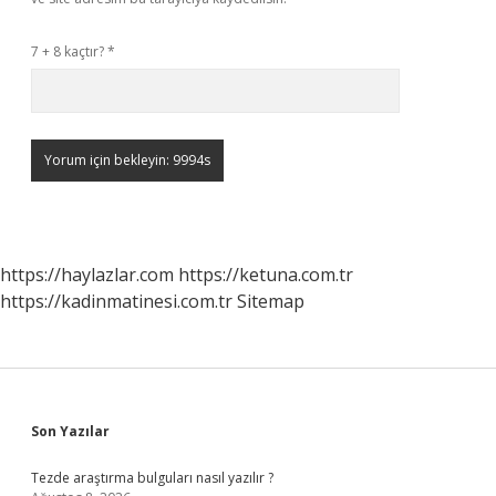
7 + 8 kaçtır?
*
https://haylazlar.com
https://ketuna.com.tr
https://kadinmatinesi.com.tr
Sitemap
Sidebar
Son Yazılar
Tezde araştırma bulguları nasıl yazılır ?