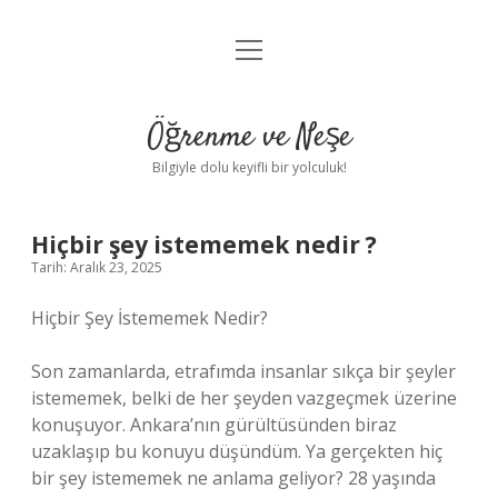
menüyü
Anasayfa
aç
Gizlilik Politikası
Öğrenme ve Neşe
Yasal Uyarı
Bilgiyle dolu keyifli bir yolculuk!
Hakkımızda
Hiçbir şey istememek nedir ?
Tarih: Aralık 23, 2025
Hiçbir Şey İstememek Nedir?
Son zamanlarda, etrafımda insanlar sıkça bir şeyler
istememek, belki de her şeyden vazgeçmek üzerine
konuşuyor. Ankara’nın gürültüsünden biraz
uzaklaşıp bu konuyu düşündüm. Ya gerçekten hiç
bir şey istememek ne anlama geliyor? 28 yaşında