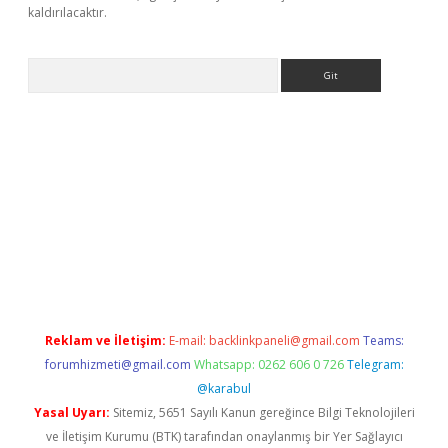
kaldırılacaktır.
Arama
.xyz/
betci.co
betci giriş
betci.online
hiltonbetgir.online
Reklam ve İletişim:
E-mail:
backlinkpaneli@gmail.com
Teams:
forumhizmeti@gmail.com
Whatsapp: 0262 606 0 726
Telegram:
@karabul
Yasal Uyarı:
Sitemiz, 5651 Sayılı Kanun gereğince Bilgi Teknolojileri
ve İletişim Kurumu (BTK) tarafından onaylanmış bir Yer Sağlayıcı