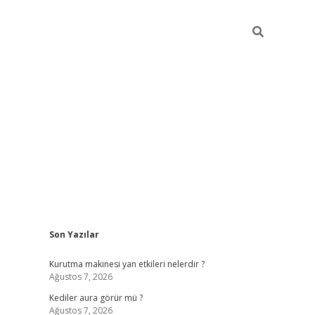
Sidebar
Son Yazılar
ilbet
betci
piabellacasino sitesi
https://www.betexper.xyz
Kurutma makinesi yan etkileri nelerdir ?
Ağustos 7, 2026
Kediler aura görür mü ?
Ağustos 7, 2026