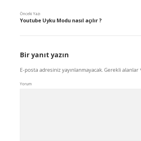
Önceki Yazı
Youtube Uyku Modu nasıl açılır ?
Bir yanıt yazın
E-posta adresiniz yayınlanmayacak.
Gerekli alanlar
Yorum