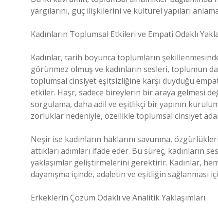
yargılarını, güç ilişkilerini ve kültürel yapıları anlam
Kadınların Toplumsal Etkileri ve Empati Odaklı Yakl
Kadınlar, tarih boyunca toplumların şekillenmesinde
görünmez olmuş ve kadınların sesleri, toplumun dah
toplumsal cinsiyet eşitsizliğine karşı duyduğu empati
etkiler. Haşr, sadece bireylerin bir araya gelmesi d
sorgulama, daha adil ve eşitlikçi bir yapının kurulu
zorluklar nedeniyle, özellikle toplumsal cinsiyet ada
Neşir ise kadınların haklarını savunma, özgürlükle
attıkları adımları ifade eder. Bu süreç, kadınların 
yaklaşımlar geliştirmelerini gerektirir. Kadınlar, h
dayanışma içinde, adaletin ve eşitliğin sağlanması iç
Erkeklerin Çözüm Odaklı ve Analitik Yaklaşımları