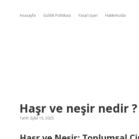
Anasayfa
Gizlilik Politikası
Yasal Uyarı
Hakkımızda
Haşr ve neşir nedir ?
Tarih: Eylül 15, 2025
Haşr ve Neşir: Toplumsal Cin