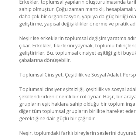
Erkekler, toplumsal yapıların oluşturulmasında tarih
sahip olmuştur. Çoğu zaman mantıklı, hesaplamalı v
daha çok bir organizasyon, yapı ya da güç birliği ol
geliştirme, yapısal değişiklikler önerme ve pratik a
Neşir ise erkeklerin toplumsal değişim yaratma adına 
çıkar. Erkekler, fikirlerini yaymak, toplumu bilinçle
geliştirirler. Bu, toplumsal cinsiyet eşitliği gibi b
çabalarına dönüşebilir.
Toplumsal Cinsiyet, Çeşitlilik ve Sosyal Adalet Persp
Toplumsal cinsiyet eşitsizliği, çeşitlilik ve sosyal a
şekillendirirken önemli bir rol oynar. Haşr, bir aray
grupların eşit haklara sahip olduğu bir toplum inşa 
diğer tüm toplumsal grupların birlikte hareket edere
gerektiğine dair güçlü bir çağrıdır.
Neşir, toplumdaki farklı bireylerin seslerini duyurabilm