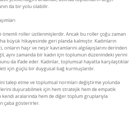
anın da bir yolu olabilir.
aşımları
 önemli roller üstlenmişlerdir. Ancak bu roller çoğu zaman
a büyük hikayesinde geri planda kalmıştır. Kadınların
, onların haşr ve neşir kavramlarını algılayışlarını derinden
eğil, aynı zamanda bir kadın için toplumun düzenindeki yerini
munu da ifade eder. Kadınlar, toplumsal hayatta karşılaştıklar
leti için güçlü bir duygusal bağ kurmuşlardır.
rini talep etme ve toplumsal normları değiştirme yolunda
seslerini duyurabilmek için hem stratejik hem de empatik
em kendi aralarında hem de diğer toplum gruplarıyla
in çaba gösterirler.