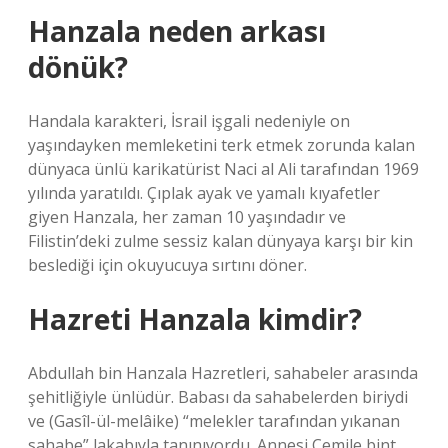
Hanzala neden arkası
dönük?
Handala karakteri, İsrail işgali nedeniyle on
yaşındayken memleketini terk etmek zorunda kalan
dünyaca ünlü karikatürist Naci al Ali tarafından 1969
yılında yaratıldı. Çıplak ayak ve yamalı kıyafetler
giyen Hanzala, her zaman 10 yaşındadır ve
Filistin’deki zulme sessiz kalan dünyaya karşı bir kin
beslediği için okuyucuya sırtını döner.
Hazreti Hanzala kimdir?
Abdullah bin Hanzala Hazretleri, sahabeler arasında
şehitliğiyle ünlüdür. Babası da sahabelerden biriydi
ve (Gasîl-ül-melâike) “melekler tarafından yıkanan
sahabe” lakabıyla tanınıyordu. Annesi Cemile bint