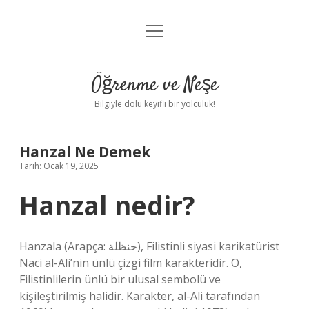
menüyü
Anasayfa
aç
Gizlilik Politikası
Öğrenme ve Neşe
Yasal Uyarı
Bilgiyle dolu keyifli bir yolculuk!
Hakkımızda
Hanzal Ne Demek
Tarih: Ocak 19, 2025
Hanzal nedir?
Hanzala (Arapça: حنظلة), Filistinli siyasi karikatürist
Naci al-Ali’nin ünlü çizgi film karakteridir. O,
Filistinlilerin ünlü bir ulusal sembolü ve
kişileştirilmiş halidir. Karakter, al-Ali tarafından