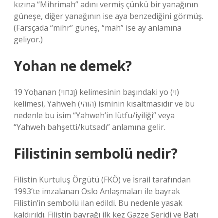
kızına “Mihrimah” adını vermiş çünkü bir yanağının
güneşe, diğer yanağının ise aya benzediğini görmüş.
(Farsçada “mihr” güneş, “mah” ise ay anlamına
geliyor.)
Yohan ne demek?
19 Yoḥanan (ןנחוי) kelimesinin başındaki yo (וי)
kelimesi, Yahweh (הוהי) isminin kısaltmasıdır ve bu
nedenle bu isim “Yahweh’in lütfu/iyiliği” veya
“Yahweh bahşetti/kutsadı” anlamına gelir.
Filistinin sembolü nedir?
Filistin Kurtuluş Örgütü (FKÖ) ve İsrail tarafından
1993’te imzalanan Oslo Anlaşmaları ile bayrak
Filistin’in sembolü ilan edildi. Bu nedenle yasak
kaldırıldı. Filistin bayrağı ilk kez Gazze Şeridi ve Batı