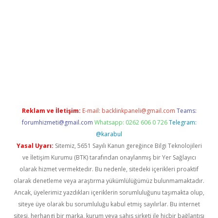
yz/
betci.co
betci giriş
betci.online
hiltonbetgir.online
Reklam ve İletişim:
E-mail:
backlinkpaneli@gmail.com
Teams:
forumhizmeti@gmail.com
Whatsapp: 0262 606 0 726
Telegram:
@karabul
Yasal Uyarı:
Sitemiz, 5651 Sayılı Kanun gereğince Bilgi Teknolojileri
ve İletişim Kurumu (BTK) tarafından onaylanmış bir Yer Sağlayıcı
olarak hizmet vermektedir. Bu nedenle, sitedeki içerikleri proaktif
olarak denetleme veya araştırma yükümlülüğümüz bulunmamaktadır.
Ancak, üyelerimiz yazdıkları içeriklerin sorumluluğunu taşımakta olup,
siteye üye olarak bu sorumluluğu kabul etmiş sayılırlar. Bu internet
sitesi, herhangi bir marka, kurum veya şahıs şirketi ile hiçbir bağlantısı