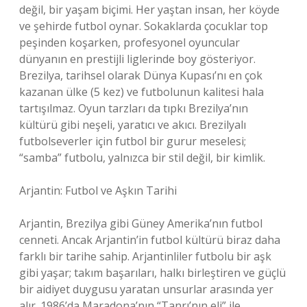
değil, bir yaşam biçimi. Her yaştan insan, her köyde
ve şehirde futbol oynar. Sokaklarda çocuklar top
peşinden koşarken, profesyonel oyuncular
dünyanın en prestijli liglerinde boy gösteriyor.
Brezilya, tarihsel olarak Dünya Kupası’nı en çok
kazanan ülke (5 kez) ve futbolunun kalitesi hala
tartışılmaz. Oyun tarzları da tıpkı Brezilya’nın
kültürü gibi neşeli, yaratıcı ve akıcı. Brezilyalı
futbolseverler için futbol bir gurur meselesi;
“samba” futbolu, yalnızca bir stil değil, bir kimlik.
Arjantin: Futbol ve Aşkın Tarihi
Arjantin, Brezilya gibi Güney Amerika’nın futbol
cenneti. Ancak Arjantin’in futbol kültürü biraz daha
farklı bir tarihe sahip. Arjantinliler futbolu bir aşk
gibi yaşar; takım başarıları, halkı birleştiren ve güçlü
bir aidiyet duygusu yaratan unsurlar arasında yer
alır. 1986’da Maradona’nın “Tanrı’nın eli” ile