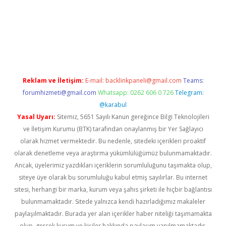
xyz/
betci.co
betci giriş
betci.online
hiltonbetgir.online
Reklam ve İletişim:
E-mail:
backlinkpaneli@gmail.com
Teams:
forumhizmeti@gmail.com
Whatsapp: 0262 606 0 726
Telegram:
@karabul
Yasal Uyarı:
Sitemiz, 5651 Sayılı Kanun gereğince Bilgi Teknolojileri
ve İletişim Kurumu (BTK) tarafından onaylanmış bir Yer Sağlayıcı
olarak hizmet vermektedir. Bu nedenle, sitedeki içerikleri proaktif
olarak denetleme veya araştırma yükümlülüğümüz bulunmamaktadır.
Ancak, üyelerimiz yazdıkları içeriklerin sorumluluğunu taşımakta olup,
siteye üye olarak bu sorumluluğu kabul etmiş sayılırlar. Bu internet
sitesi, herhangi bir marka, kurum veya şahıs şirketi ile hiçbir bağlantısı
bulunmamaktadır. Sitede yalnızca kendi hazırladığımız makaleler
paylaşılmaktadır. Burada yer alan içerikler haber niteliği taşımamakta
olup, gerçek kurum ve kişiler hakkında paylaşım yapılmamaktadır.